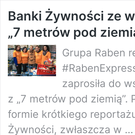
Banki Żywności ze w
„7 metrów pod ziemi
Grupa Raben re
#RabenExpress 
zaprosiła do w
z „7 metrów pod ziemią”. 
formie krótkiego reportaż
Żywności, zwłaszcza w 