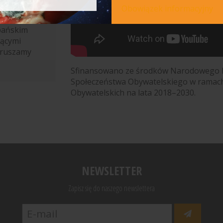
Obowiązek informacyjny
Fundacja
pańskim
jącymi
oruszamy
Sfinansowano ze środków Narodowego I
Społeczeństwa Obywatelskiego w ramac
Obywatelskich na lata 2018–2030.
NEWSLETTER
Zapisz się do naszego newslettera