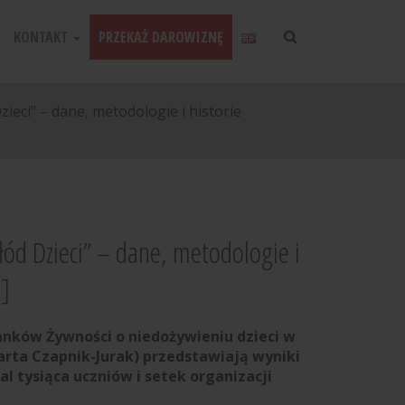
KONTAKT
PRZEKAŻ DAROWIZNĘ
ieci” – dane, metodologie i historie
łód Dzieci” – dane, metodologie i
]
anków Żywności o niedożywieniu dzieci w
Marta Czapnik-Jurak) przedstawiają wyniki
 tysiąca uczniów i setek organizacji