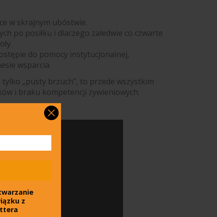
sce w skrajnym ubóstwie.
tych po posiłku i dlaczego zaledwie co czwarte
oły.
dostępie do pomocy instytucjonalnej,
esie wsparcia.
 tylko „pusty brzuch”, to przede wszystkim
łków i braku kompetencji żywieniowych.
//glodnedzieci.pl/
twarzanie
iązku z
ttera