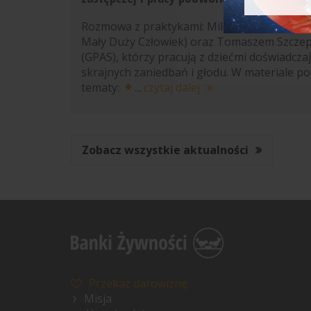
Rozmowa z praktykami: Mileną Domańską (
Mały Duży Człowiek) oraz Tomaszem Szcze
(GPAS), którzy pracują z dziećmi doświadcza
skrajnych zaniedbań i głodu. W materiale p
tematy:
...
czytaj dalej
Zobacz wszystkie aktualności
Przekaż darowiznę
Misja