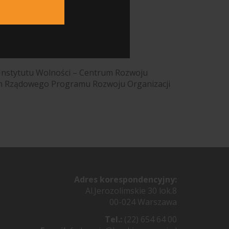
nstytutu Wolności – Centrum Rozwoju
h Rządowego Programu Rozwoju Organizacji
Adres korespondencyjny:
Al.Jerozolimskie 30 lok.8
00-024 Warszawa
Tel.:
(22) 654 64 00