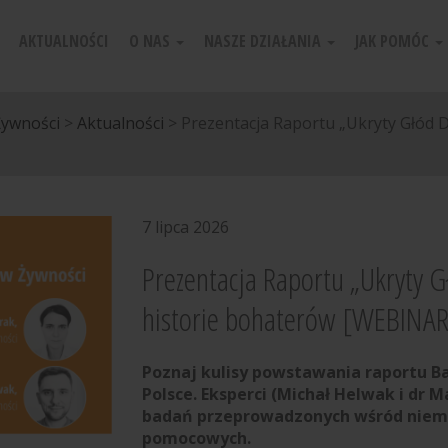
AKTUALNOŚCI
O NAS
NASZE DZIAŁANIA
JAK POMÓC
Żywności
>
Aktualności
>
Prezentacja Raportu „Ukryty Głód Dz
7 lipca 2026
Prezentacja Raportu „Ukryty G
historie bohaterów [WEBINAR
Poznaj kulisy powstawania raportu B
Polsce. Eksperci (Michał Helwak i dr 
badań przeprowadzonych wśród niemal
pomocowych.