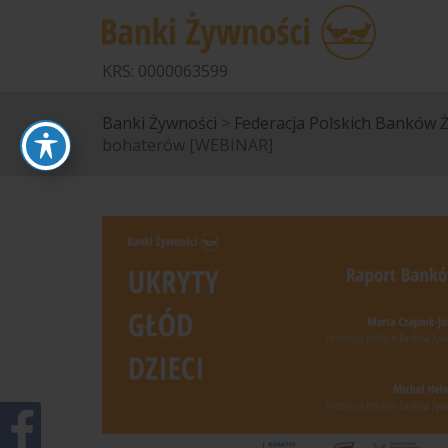
KRS: 0000063599
Banki Żywności
>
Federacja Polskich Banków 
bohaterów [WEBINAR]