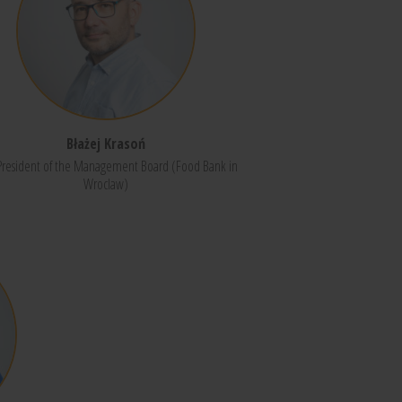
Błażej Krasoń
President of the Management Board (Food Bank in
Wroclaw)