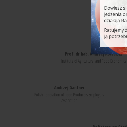
Dowiesz si
jedzenia o
działają B
Ratujemy 
ją potrzeb
Prof. dr hab. Andrzej Kowalski
Institute of Agricultural and Food Economics
Andrzej Gantner
Polish Federation of Food Producers Employers'
Association