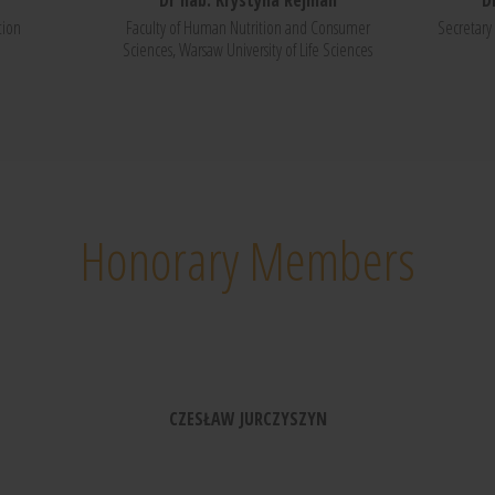
Dr hab. Krystyna Rejman
D
tion
Faculty of Human Nutrition and Consumer
Secretary 
Sciences, Warsaw University of Life Sciences
Honorary Members
CZESŁAW JURCZYSZYN