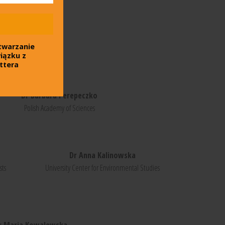
twarzanie
iązku z
ttera
Dr Barbara Perepeczko
Polish Academy of Sciences
Dr Anna Kalinowska
sts
University Center for Environmental Studies