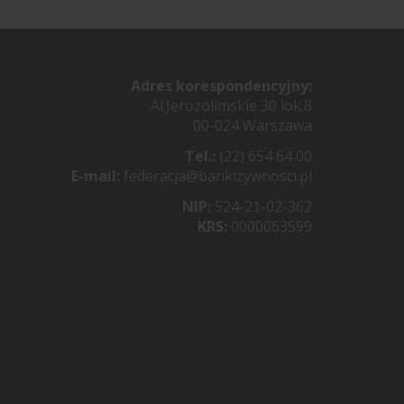
Adres korespondencyjny:
Al.Jerozolimskie 30 lok.8
00-024 Warszawa
Tel.:
(22) 654 64 00
E-mail:
federacja@bankizywnosci.pl
NIP:
524-21-02-362
KRS:
0000063599