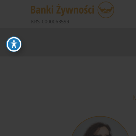
KRS: 0000063599
M