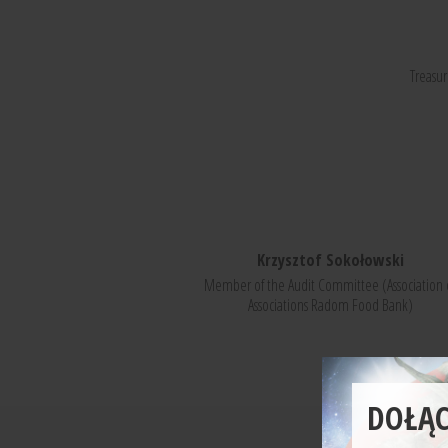
Treasu
Krzysztof Sokołowski
Member of the Audit Committee (Association 
Associations Radom Food Bank)
DOŁĄC