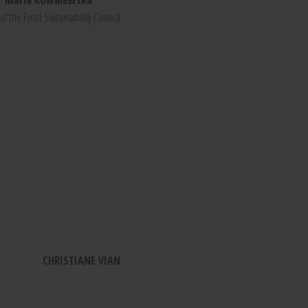
r Maria Kowalewska
of the Food Sustainability Council
CHRISTIANE VIAN