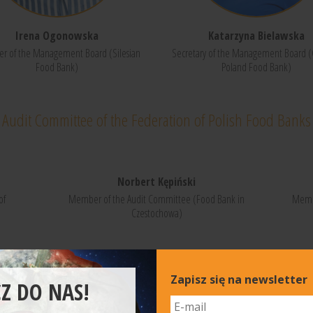
Irena Ogonowska
Katarzyna Bielawska
rer of the Management Board (Silesian
Secretary of the Management Board (
Food Bank)
Poland Food Bank)
Audit Committee of the Federation of Polish Food Banks
Norbert Kępiński
of
Member of the Audit Committee (Food Bank in
Membe
Czestochowa)
Zapisz się na newsletter
Z DO NAS!