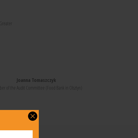
Greater
Joanna Tomaszczyk
r of the Audit Committee (Food Bank in Olsztyn)