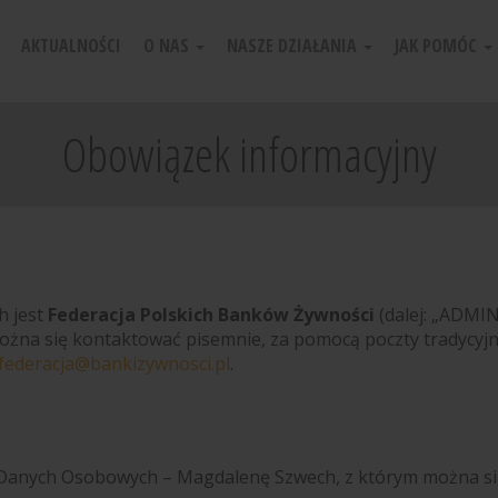
AKTUALNOŚCI
O NAS
NASZE DZIAŁANIA
JAK POMÓC
Obowiązek informacyjny
h jest
Federacja Polskich Banków Żywności
(dalej: „ADMIN
żna się kontaktować pisemnie, za pomocą poczty tradycyjnej 
federacja@bankizywnosci.pl
.
y Danych Osobowych – Magdalenę Szwech, z którym można s