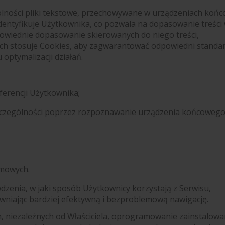
ególności pliki tekstowe, przechowywane w urządzeniach ko
dentyfikuje Użytkownika, co pozwala na dopasowanie treści w
powiednie dopasowanie skierowanych do niego treści,
ch stosuje Cookies, aby zagwarantować odpowiedni standar
optymalizacji działań.
ferencji Użytkownika;
 szczególności poprzez rozpoznawanie urządzenia końcoweg
amowych.
zenia, w jaki sposób Użytkownicy korzystają z Serwisu,
niając bardziej efektywną i bezproblemową nawigację.
h, niezależnych od Właściciela, oprogramowanie zainstalow