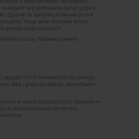
formacje o obserwowaniu i polubieniu
 reakcjach na publikowane na fan page’u
e, zgodnie ze specyfiką działania portali
rzystujemy Twoje dane osobowe w celu
om portali społecznościach.
ą elektroniczną. Podstawa prawna
ść zapytań HTTP kierowanych do naszego
ki, datę i godzinę żądania, identyfikator
 oraz w celach statystycznych. Działamy w
jący na administrowaniu serwerem,
h zasobów.