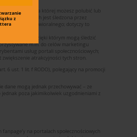
cznościowego, na której możesz polubić lub
twarzanie
połecznościowych jest śledzona przez
iązku z
 marketingu behawioralnego; dotyczy to
ttera
ików cookies, dzięki którym mogą śledzić
orzystywane m.in. do celów marketingu
rybentami usług portali społecznościowych;
 zwiększenie atrakcyjności tych stron.
 6 ust. 1 lit. f RODO), polegający na promocji
kie dane mogą jednak przechowywać – ze
o jednak poza jakimikolwiek uzgodnieniami z
 fanpage’y na portalach społecznościowych