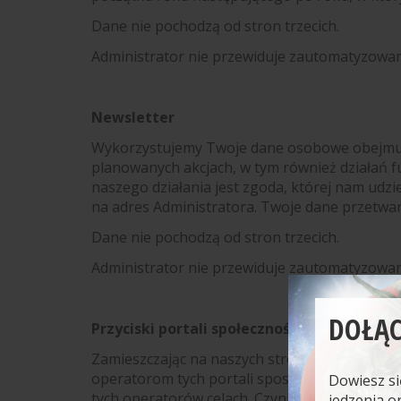
Dane nie pochodzą od stron trzecich.
Administrator nie przewiduje zautomatyzowa
Newsletter
Wykorzystujemy Twoje dane osobowe obejmujące
planowanych akcjach,
w tym również działań f
naszego działania jest zgoda, której nam udzi
na adres Administratora. Twoje dane przetwa
Dane nie pochodzą od stron trzecich.
Administrator nie przewiduje zautomatyzowa
DOŁĄC
Przyciski portali społecznościowych
Zamieszczając na naszych stronach internetow
operatorom tych portali sposobność do zbier
Dowiesz si
tych operatorów celach. Czynimy to w dwojaki
jedzenia o