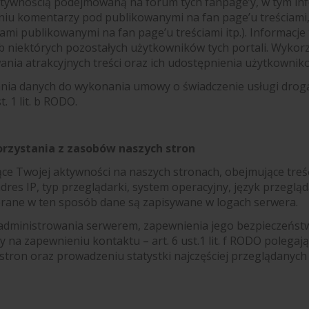
aktywnością podejmowaną na forum tych fanpage’y, w tym in
niu komentarzy pod publikowanymi na fan page’u treściami,
ami publikowanymi na fan page’u treściami itp.). Informacje t
ub niektórych pozostałych użytkowników tych portali. Wyko
nia atrakcyjnych treści oraz ich udostępnienia użytkownik
nia danych do wykonania umowy o świadczenie usługi drog
. 1 lit. b RODO.
orzystania z zasobów naszych stron
e Twojej aktywności na naszych stronach, obejmujące tre
es IP, typ przeglądarki, system operacyjny, język przeglądar
ierane w ten sposób dane są zapisywane w logach serwera.
ministrowania serwerem, zapewnienia jego bezpieczeństwa
y na zapewnieniu kontaktu – art. 6 ust.1 lit. f RODO polega
stron oraz prowadzeniu statystki najczęściej przeglądanyc