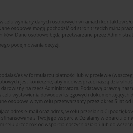
w celu wymiany danych osobowych w ramach kontaktów służ
DO. Dane osobowe mogą pochodzić od stron trzecich m.in.: p
ędników. Dane osobowe będą przetwarzane przez Administra
nego podejmowania decyzji.
ałaś/eś w formularzu płatności lub w przelewie (w szczegól
bowych jest konieczne, aby móc wesprzeć naszą działalno
darowizny na rzecz Administratora. Podstawą prawną naszego d
celu wystawienia dowodów księgowych dokumentujących dar
 Dane osobowe w tym celu przetwarzamy przez okres 5 lat od 
 adres e-mail oraz adres, w celu przesłania Ci podziękowa
ły sfinansowane z Twojego wsparcia. Działamy w oparciu o na
m celu przez rok od wsparcia naszych działań lub do wcześ