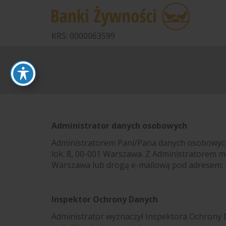
KRS: 0000063599
Administrator danych osobowych
Administratorem Pani/Pana danych osobowyc
lok. 8, 00-001 Warszawa. Z Administratorem mo
Warszawa lub drogą e-mailową pod adresem:
Inspektor Ochrony Danych
Administrator wyznaczył Inspektora Ochron