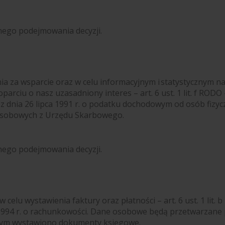
nego podejmowania decyzji.
a za wsparcie oraz w celu informacyjnym i statystycznym n
parciu o nasz uzasadniony interes – art. 6 ust. 1 lit. f RODO
 z dnia 26 lipca 1991 r. o podatku dochodowym od osób fizy
osobowych z Urzędu Skarbowego
.
nego podejmowania decyzji.
w celu wystawienia faktury oraz płatności –
art. 6 ust. 1 lit.
994 r. o rachunkowości. Dane osobowe będą przetwarzane pr
rym wystawiono dokumenty księgowe.