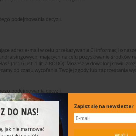
nego podejmowania decyzji.
 adres e-mail w celu przekazywania Ci informacji o naszej
undraisingowych, mających na celu pozyskiwanie środków na
elasz (art. 6 ust. 1 lit. a RODO). Możesz w dowolnej chwili 
rzamy do czasu wycofania Twojej zgody lub zaprzestania wy
nego podejmowania decyzji.
Zapisz się na newsletter
Z DO NAS!
ych przyciski portali społecznościowych (Facebook, Instagr
ania danych osobowych użytkowników naszych stron i ich d
ę, jak nie marnować
 sposób:
Wyślij
raz w jaki sposób