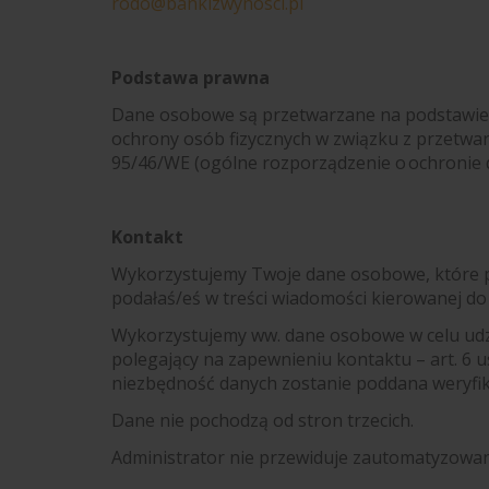
rodo@bankizwynosci.pl
Podstawa prawna
Dane osobowe są przetwarzane na podstawie R
ochrony osób fizycznych w związku z przetwa
95/46/WE (ogólne rozporządzenie o ochronie 
Kontakt
Wykorzystujemy Twoje dane osobowe, które pod
podałaś/eś w treści wiadomości kierowanej do
Wykorzystujemy ww. dane osobowe w celu udzie
polegający na zapewnieniu kontaktu – art. 6 u
niezbędność danych zostanie poddana weryfik
Dane nie pochodzą od stron trzecich.
Administrator nie przewiduje zautomatyzowa