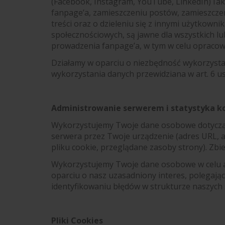
(Facebook, Instagram, YouTube, LinkedIn) i 
fanpage’a, zamieszczeniu postów, zamieszcze
treści oraz o dzieleniu się z innymi użytkownik
społecznościowych, są jawne dla wszystkich l
prowadzenia fanpage’a, w tym w celu opracowa
Działamy w oparciu o niezbędność wykorzysta
wykorzystania danych przewidziana w art. 6 ust
Administrowanie serwerem i statystyka k
Wykorzystujemy Twoje dane osobowe dotycząc
serwera przez Twoje urządzenie (adres URL, adr
pliku cookie, przeglądane zasoby strony). Zb
Wykorzystujemy Twoje dane osobowe w celu ad
oparciu o nasz uzasadniony interes, polegając
identyfikowaniu błędów w strukturze naszych 
Pliki Cookies