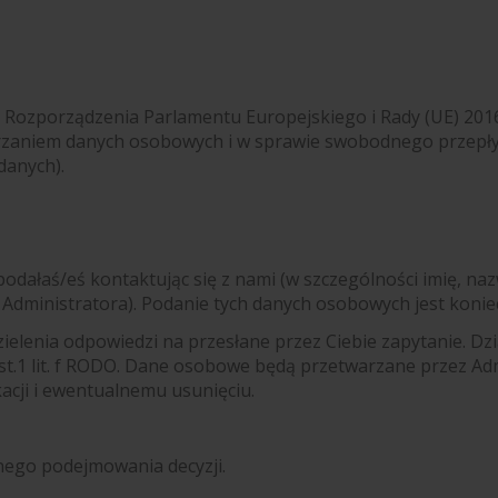
ozporządzenia Parlamentu Europejskiego i Rady (UE) 2016/6
rzaniem danych osobowych i w sprawie swobodnego przepły
danych).
ałaś/eś kontaktując się z nami (w szczególności imię, nazw
 Administratora). Podanie tych danych osobowych jest koni
lenia odpowiedzi na przesłane przez Ciebie zapytanie. Dzi
st.1 lit. f RODO. Dane osobowe będą przetwarzane przez Adm
acji i ewentualnemu usunięciu.
nego podejmowania decyzji.