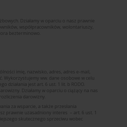
bowych. Działamy w oparciu o nasz prawnie
racowników, współpracowników, wolontariuszy,
tora bezterminowo.
ności imię, nazwisko, adres, adres e-mail,
ść. Wykorzystujemy ww. dane osobowe w celu
ziałania jest art. 6 ust. 1 lit. b RODO.
owizny. Działamy w oparciu o ciążący na nas
rozliczenia darowizny.
nia za wsparcie, a także przesłania
sz prawnie uzasadniony interes – art. 6 ust. 1
niejszego skutecznego sprzeciwu wobec