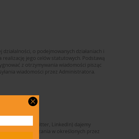
 działalności, o podejmowanych działaniach i
 realizację jego celów statutowych
. Podstawą
zrezygnować z otrzymywania wiadomości pisząc
syłania wiadomości przez Administratora.
am, YouTube, Twitter, LinkedIn) dajemy
alszego przetwarzania w określonych przez