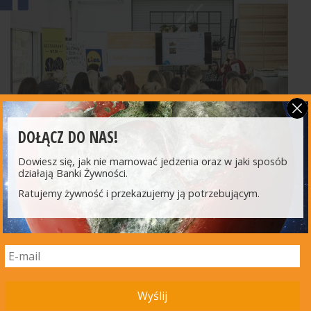
DOŁĄCZ DO NAS!
Dowiesz się, jak nie marnować jedzenia oraz w jaki sposób
działają Banki Żywności.
ŚWIATOWY DZIEŃ ŻYWNOŚCI
Ratujemy żywność i przekazujemy ją potrzebującym.
Wyślij