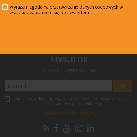
Wyrażam zgodę na przetwarzanie danych osobowych w
związku z zapisaniem się do newlettera
Przekaż darowiznę
Misja
Obowiązek informacyjny
Aktualności
Biuro Federacji
Darowizny żywności
NEWSLETTER
Zapisz się do naszego newslettera
Wyrażam zgodę na przetwarzanie danych osobowych w związku
z zapisaniem się do newlettera
Obowiązek informacyjny