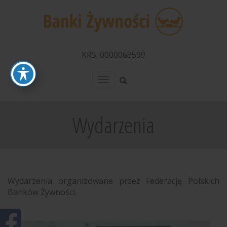
KRS: 0000063599
Menu
Wydarzenia
Wydarzenia organizowane przez Federację Polskich
Banków Żywności.