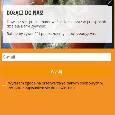
W swoim działaniu kierujemy się wartościami, które
DOŁĄCZ DO NAS!
znajdują odzwierciedlenie w Europejskiej Karcie
Banków Żywności.
Dowiesz się, jak nie marnować jedzenia oraz w jaki sposób
działają Banki Żywności.
Ratujemy żywność i przekazujemy ją potrzebującym.
Efekty działania
Wyślij
Wyrażam zgodę na przetwarzanie danych osobowych w
związku z zapisaniem się do newlettera
W 2025 roku Banki Żywności wsparły ok. 1 mln osób
potrzebujących w Polsce, przekazując łącznie
Obowiązek informacyjny
ponad 53 000 ton żywności na cele społeczne.
Pomoc przekazaliśmy do ponad
3 000
organizacji i