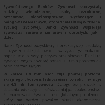
żywnościowego Banków Żywności skorzystały
rodziny wielodzietne, osoby bezrobotne,
bezdomne, niepełnosprawne, wychodzące z
nałogów i wiele innych, które znalazły się w trudnej
sytuacji życiowej. Banki Żywności wspierają
żywnością zarówno seniorów i dorosłych, jak i
dzieci.
Banki Żywności pozyskiwały i przekazywały produkty
spożywcze takie jak: owoce i warzywa, ryż, makaron,
napoje, mleko, sery, pieczywo oraz słodycze. Dzięki tej
żywności mogło powstać ponad 119 mln posiłków dla
osób potrzebujących!
W Polsce 1,9 mln osób żyje poniżej poziomu
skrajnego ubóstwa. Jednocześnie co roku marnuje
się 4,8 mln ton żywności.
Dlatego też prowadzimy
działania edukacyjne i uświadamiające społeczeństwo,
że marnowanie żywności jest globalnym problemem,
który ma bardzo poważne skutki: ekonomiczne,
ekologiczne i etyczne.