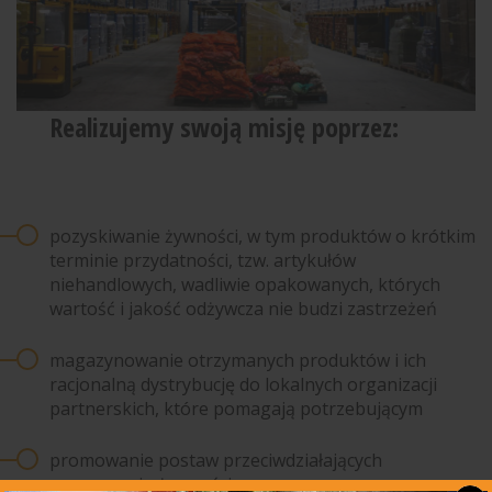
Realizujemy swoją misję poprzez:
pozyskiwanie żywności, w tym produktów o krótkim
terminie przydatności, tzw. artykułów
niehandlowych, wadliwie opakowanych, których
wartość i jakość odżywcza nie budzi zastrzeżeń
magazynowanie otrzymanych produktów i ich
racjonalną dystrybucję do lokalnych organizacji
partnerskich, które pomagają potrzebującym
promowanie postaw przeciwdziałających
marnowaniu żywności