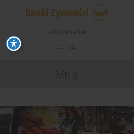
KRS: 0000063599
Menu
Misja