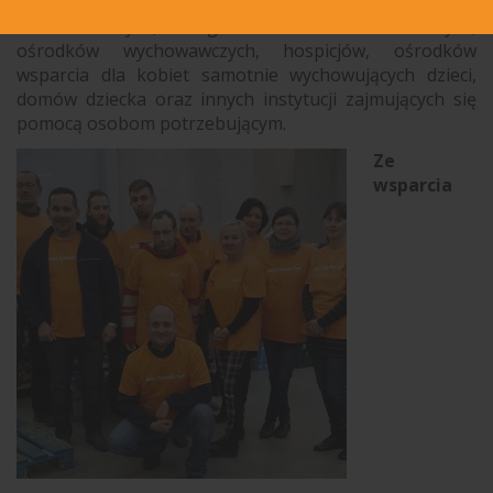
instytucji społecznych: jadłodajni, świetlic
środowiskowych, noclegowni i domów dla bezdomnych,
ośrodków wychowawczych, hospicjów, ośrodków
wsparcia dla kobiet samotnie wychowujących dzieci,
domów dziecka oraz innych instytucji zajmujących się
pomocą osobom potrzebującym.
Ze
wsparcia