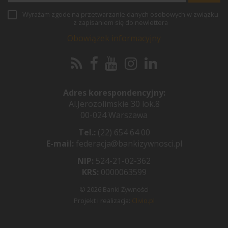
Wyrażam zgodę na przetwarzanie danych osobowych w związku
z zapisaniem się do newlettera
Obowiązek informacyjny
Adres korespondencyjny:
Al.Jerozolimskie 30 lok.8
00-024 Warszawa
Tel.:
(22) 654 64 00
E-mail:
federacja@bankizywnosci.pl
NIP:
524-21-02-362
KRS:
0000063599
© 2026 Banki Żywności
Projekt i realizacja:
Clivio.pl
Pożyczki i kredyty