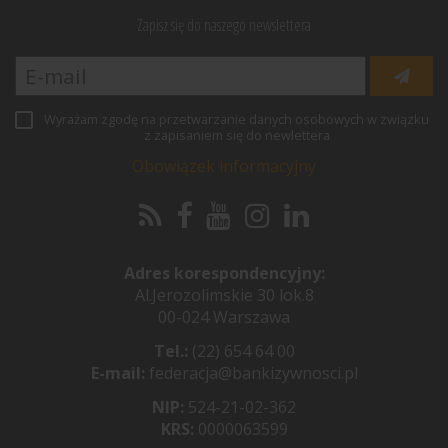
Zapisz się do naszego newslettera
Wyrażam zgodę na przetwarzanie danych osobowych w związku
z zapisaniem się do newlettera
Obowiązek informacyjny
Adres korespondencyjny:
Al.Jerozolimskie 30 lok.8
00-024 Warszawa
Tel.:
(22) 654 64 00
E-mail:
federacja@bankizywnosci.pl
NIP:
524-21-02-362
KRS:
0000063599