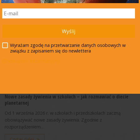
15 lipca 2026
Wyślij
Wyrażam zgodę na przetwarzanie danych osobowych w
związku z zapisaniem się do newlettera
Obowiązek informacyjny
Nowe zasady żywienia w szkołach – jak rozmawiać o diecie
planetarnej
Od 1 września 2026 r. w szkołach i przedszkolach zaczną
obowiązywać nowe zasady żywienia. Zgodnie z
rozporządzeniem...
Czytaj dalej