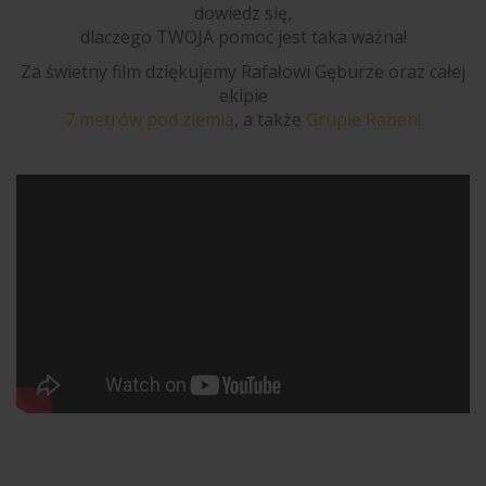
dowiedz się,
dlaczego TWOJA pomoc jest taka ważna!
Za świetny film dziękujemy Rafałowi Gęburze oraz całej
ekipie
7 metrów pod ziemią
, a także
Grupie Raben!