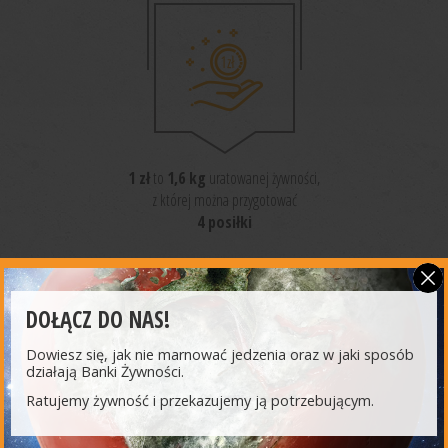
1 zł
to
1,6 kg
uratowanej żywności,
z której można przygotować
4 posiłki
DOŁĄCZ DO NAS!
Dowiesz się, jak nie marnować jedzenia oraz w jaki sposób
działają Banki Żywności.
NAJNOWSZE
AKTUALNOŚCI
Ratujemy żywność i przekazujemy ją potrzebującym.