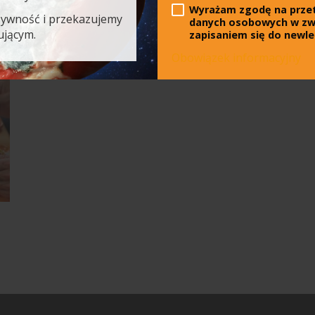
Samorządy Nie Marnują
Wyrażam zgodę na prze
żywność i przekazujemy
danych osobowych w zw
ującym.
zapisaniem się do newle
Obowiązek informacyjny