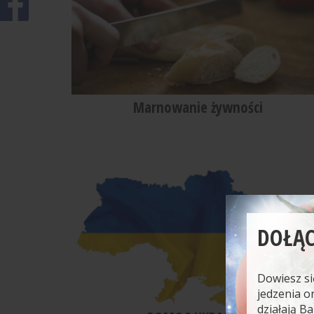
Marnowanie żywności
DOŁĄC
Dowiesz si
jedzenia o
działają B