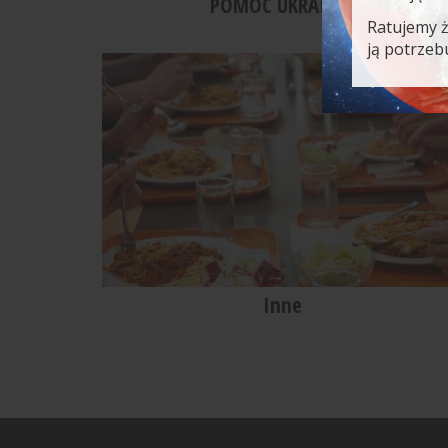
POMOC UKRAINIE
Ratujemy 
ją potrzeb
Inne