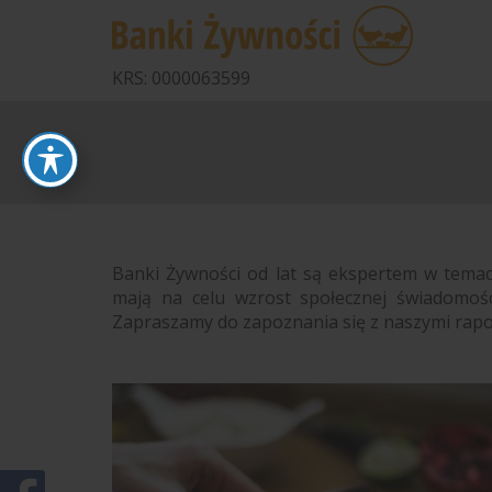
KRS: 0000063599
Banki Żywności od lat są ekspertem w temaci
mają na celu wzrost społecznej świadomośc
Zapraszamy do zapoznania się z naszymi rapor