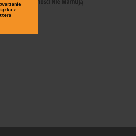
Społeczności Nie Marnują
twarzanie
iązku z
ttera