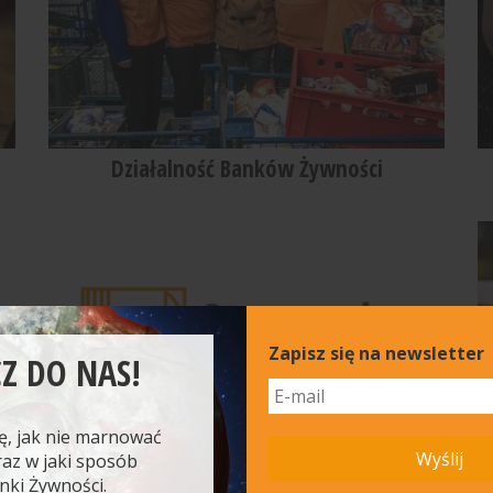
Działalność Banków Żywności
Zapisz się na newsletter
Z DO NAS!
ę, jak nie marnować
Wyślij
raz w jaki sposób
anki Żywności.