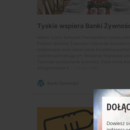
DOŁĄC
Dowiesz si
jedzenia o