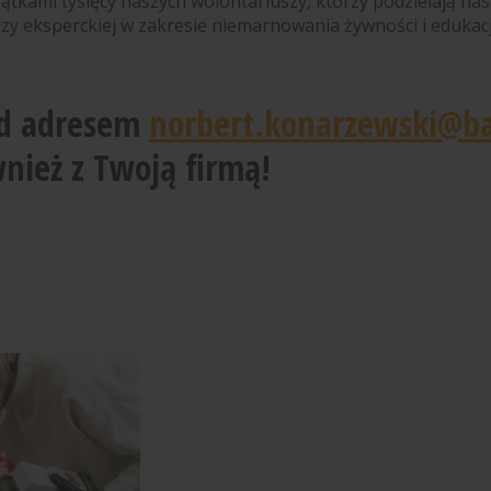
tkami tysięcy naszych wolontariuszy, którzy podzielają nas
zy eksperckiej w zakresie niemarnowania żywności i edukacj
od adresem
norbert.konarzewski@ba
ież z Twoją firmą!