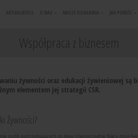
AKTUALNOŚCI
O NAS
NASZE DZIAŁANIA
JAK POMÓC
Współpraca z biznesem
waniu żywności oraz edukacji żywieniowej są bl
żnym elementem jej strategii CSR.
ki Żywności?
e osób potrzebujących to dwa równorzędne filary misji Fed