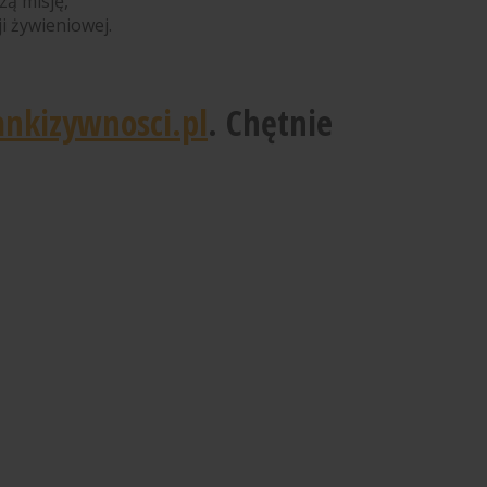
zą misję,
i żywieniowej.
nkizywnosci.pl
. Chętnie