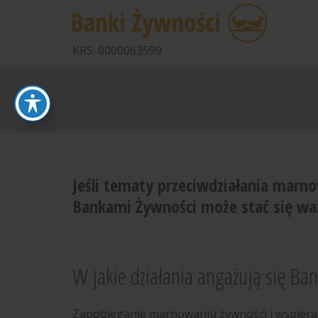
KRS: 0000063599
Jeśli tematy przeciwdziałania marno
Bankami Żywności może stać się wa
W jakie działania angażują się Ban
Zapobieganie marnowaniu żywności i wspierani