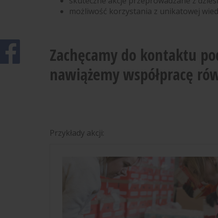
skuteczne akcje przeprowadzane z dziesią
możliwość korzystania z unikatowej wied
Zachęcamy do kontaktu p
nawiążemy współpracę równ
Przykłady akcji: