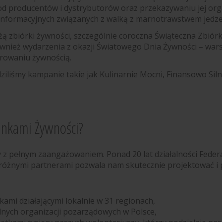
od producentów i dystrybutorów oraz przekazywaniu jej org
 informacyjnych związanych z walką z marnotrawstwem jedze
eżą zbiórki żywności, szczególnie coroczna Świąteczna Zbi
nież wydarzenia z okazji Światowego Dnia Żywności – warsz
rowaniu żywnością.
liśmy kampanie takie jak Kulinarnie Mocni, Finansowo Silni
Bankami Żywności?
z pełnym zaangażowaniem. Ponad 20 lat działalności Federa
 różnymi partnerami pozwala nam skutecznie projektować i 
ami działającymi lokalnie w 31 regionach,
lnych organizacji pozarządowych w Polsce,