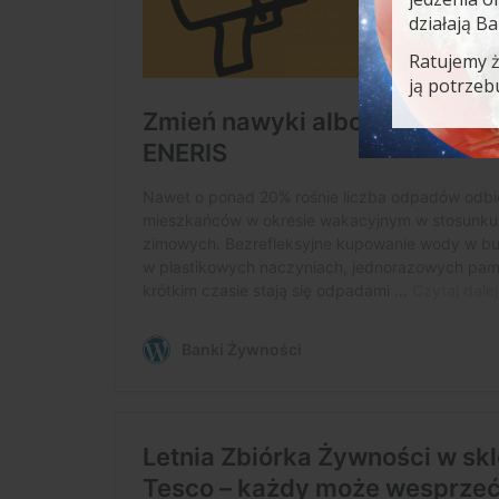
działają B
Ratujemy 
ją potrzeb