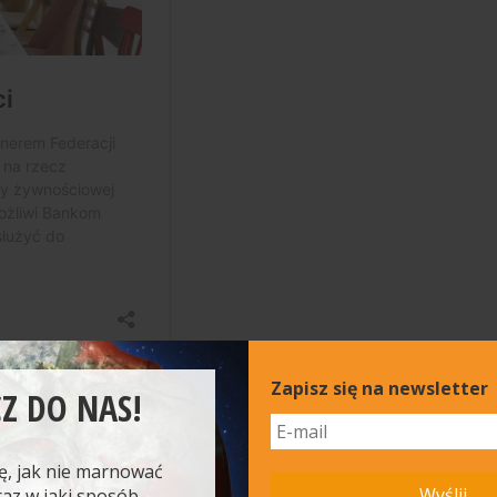
Zapisz się na newsletter
Z DO NAS!
ę, jak nie marnować
Wyślij
raz w jaki sposób