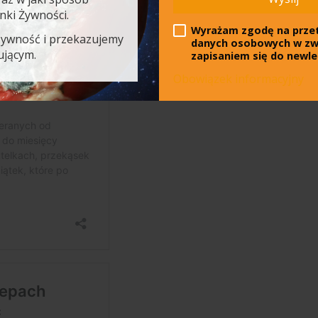
anki Żywności.
Wyrażam zgodę na prze
żywność i przekazujemy
danych osobowych w zw
ującym.
zapisaniem się do newle
Obowiązek informacyjny