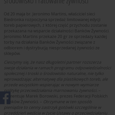
środowisko i ratowanie żywności
Od 20 maja br. Jeronimo Martins, właściciel sieci
Biedronka rozpoczyna sprzedaż limitowanej edycji
toreb papierowych, z której część przychodu zostanie
przekazana na wsparcie działalności Banków Żywności.
Jeronimo Martins przekaże 20 gr ze sprzedaży każdej
torby na działania Banków Żywności związane z
odbiorem i dystrybucją niesprzedanej żywności ze
sklepów.
Cieszymy się, że nasz długoletni partner rozszerza
swoje działania w ramach programu odpowiedzialności
społecznej i troski o środowisko naturalne, nie tylko
wprowadzając alternatywę dla plastikowych toreb, ale
przede wszystkim wspierając w nowym wymiarze
politykę przeciwdziałania marnowaniu żywności.
–
komentuje Marek Borowski, prezes Federacji Polskich
Banków Żywności. –
Otrzymane w ten sposób
pieniądze to cenny zastrzyk gotówki szczególnie w
przeddzień wejścia w życie Ustawy o przeciwdziałaniu