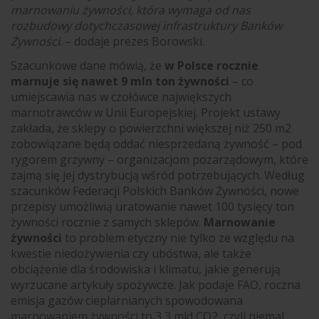
marnowaniu żywności, która wymaga od nas
rozbudowy dotychczasowej infrastruktury Banków
Żywności
. – dodaje prezes Borowski.
Szacunkowe dane mówią, że
w Polsce rocznie
marnuje się nawet 9 mln ton żywności
– co
umiejscawia nas w czołówce największych
marnotrawców w Unii Europejskiej. Projekt ustawy
zakłada, że sklepy o powierzchni większej niż 250 m2
zobowiązane będą oddać niesprzedaną żywność – pod
rygorem grzywny – organizacjom pozarządowym, które
zajmą się jej dystrybucją wśród potrzebujących. Według
szacunków Federacji Polskich Banków Żywności, nowe
przepisy umożliwią uratowanie nawet 100 tysięcy ton
żywności rocznie z samych sklepów.
Marnowanie
żywności
to problem etyczny nie tylko ze względu na
kwestie niedożywienia czy ubóstwa, ale także
obciążenie dla środowiska i klimatu, jakie generują
wyrzucane artykuły spożywcze. Jak podaje FAO, roczna
emisja gazów cieplarnianych spowodowana
marnowaniem żywności to 3,3 mld CO2, czyli niemal