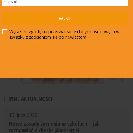
Wyślij
Wyrażam zgodę na przetwarzanie danych osobowych w
związku z zapisaniem się do newlettera
Obowiązek informacyjny
INNE AKTUALNOŚCI
15 lipca 2026
Nowe zasady żywienia w szkołach – jak
rozmawiać o diecie planetarnej