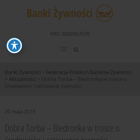
KRS: 0000063599
Menu
Banki Żywności
>
Federacja Polskich Banków Żywności
>
Aktualności
>
Dobra Torba – Biedronka w trosce o
środowisko i ratowanie żywności
20 maja 2019
Dobra Torba – Biedronka w trosce o