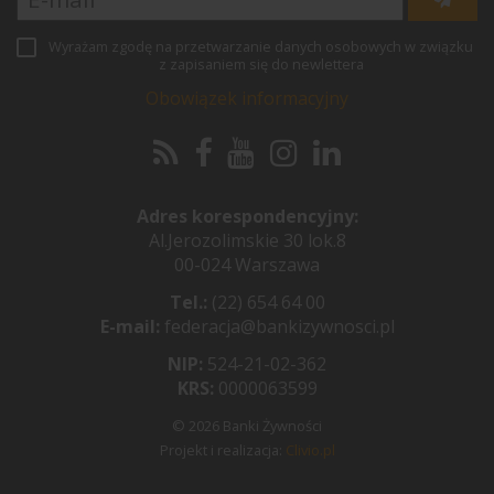
Wyrażam zgodę na przetwarzanie danych osobowych w związku
z zapisaniem się do newlettera
Obowiązek informacyjny
Adres korespondencyjny:
Al.Jerozolimskie 30 lok.8
00-024 Warszawa
Tel.:
(22) 654 64 00
E-mail:
federacja@bankizywnosci.pl
NIP:
524-21-02-362
KRS:
0000063599
© 2026 Banki Żywności
Projekt i realizacja:
Clivio.pl
Pożyczki i kredyty