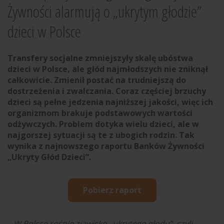
Żywności alarmują o „ukrytym głodzie”
dzieci w Polsce
Transfery socjalne zmniejszyły skalę ubóstwa
dzieci w Polsce, ale głód najmłodszych nie zniknął
całkowicie. Zmienił postać na trudniejszą do
dostrzeżenia i zwalczania. Coraz częściej brzuchy
dzieci są pełne jedzenia najniższej jakości, więc ich
organizmom brakuje podstawowych wartości
odżywczych. Problem dotyka wielu dzieci, ale w
najgorszej sytuacji są te z ubogich rodzin. Tak
wynika z najnowszego raportu Banków Żywności
„Ukryty Głód Dzieci”.
Pobierz raport
– W Polsce rośnie zjawisko „ukrytego głodu”, czyli