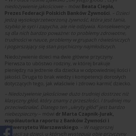
niedożywienie jakościowe
– mówi
Beata Ciepła,
Prezes Federacji Polskich Banków Żywności
.
– Dzieci
jedzą wysokoprzetworzoną żywność, która jest tania,
szybko je syci i zapycha, ale nie odżywia. Konsekwencje
są dla nich bardzo poważne: to problemy zdrowotne,
trudności w nauce, problemy w grupach rówieśniczych
i pogarszający się stan psychiczny najmłodszych.
Niedożywienie dzieci ma dwie główne przyczyny.
Pierwsza to ubóstwo rodziny, w której brakuje
pieniędzy na jedzenie dla dziecka w odpowiedniej ilości i
jakości. Druga to brak wiedzy i kompetencji dorosłych
dotyczących tego, jak właściwie i zdrowo karmić dziecko.
– Niedożywienie jakościowe dużo trudniej dostrzec niż
klasyczny głód, który znamy z przeszłości. I trudniej mu
przeciwdziałać. Dlatego ten „ukryty głód” jest bardzo
niebezpieczny
– mówi
dr Marta Czapnik-Jurak,
współautorka raportu z Banków Żywności i
Uniwersytetu Warszawskiego
.
– W najgorszej
sytuacji są dzieci, u których występują obie przyczyny