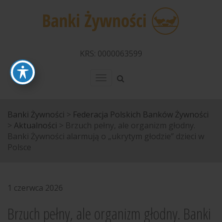
KRS: 0000063599
Menu
Banki Żywności
>
Federacja Polskich Banków Żywności
>
Aktualności
>
Brzuch pełny, ale organizm głodny.
Banki Żywności alarmują o „ukrytym głodzie” dzieci w
Polsce
1 czerwca 2026
Brzuch pełny, ale organizm głodny. Banki