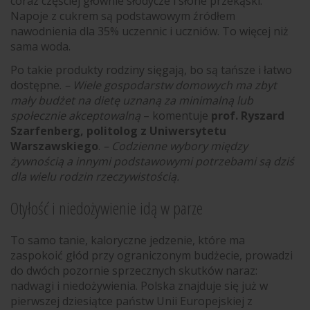
coraz częściej głównie słodycze i słone przekąski.
Napoje z cukrem są podstawowym źródłem
nawodnienia dla 35% uczennic i uczniów. To więcej niż
sama woda.
Po takie produkty rodziny sięgają, bo są tańsze i łatwo
dostępne.
– Wiele gospodarstw domowych ma zbyt
mały budżet na dietę uznaną za minimalną lub
społecznie akceptowalną
– komentuje
prof. Ryszard
Szarfenberg, politolog z Uniwersytetu
Warszawskiego
.
– Codzienne wybory między
żywnością a innymi podstawowymi potrzebami są dziś
dla wielu rodzin rzeczywistością.
Otyłość i niedożywienie idą w parze
To samo tanie, kaloryczne jedzenie, które ma
zaspokoić głód przy ograniczonym budżecie, prowadzi
do dwóch pozornie sprzecznych skutków naraz:
nadwagi i niedożywienia. Polska znajduje się już w
pierwszej dziesiątce państw Unii Europejskiej z