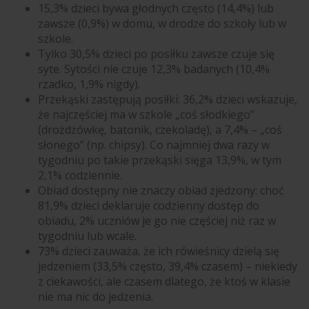
15,3% dzieci bywa głodnych często (14,4%) lub
zawsze (0,9%) w domu, w drodze do szkoły lub w
szkole.
Tylko 30,5% dzieci po posiłku zawsze czuje się
syte. Sytości nie czuje 12,3% badanych (10,4%
rzadko, 1,9% nigdy).
Przekąski zastępują posiłki: 36,2% dzieci wskazuje,
że najczęściej ma w szkole „coś słodkiego”
(drożdżówkę, batonik, czekoladę), a 7,4% – „coś
słonego” (np. chipsy). Co najmniej dwa razy w
tygodniu po takie przekąski sięga 13,9%, w tym
2,1% codziennie.
Obiad dostępny nie znaczy obiad zjedzony: choć
81,9% dzieci deklaruje codzienny dostęp do
obiadu, 2% uczniów je go nie częściej niż raz w
tygodniu lub wcale.
73% dzieci zauważa, że ich rówieśnicy dzielą się
jedzeniem (33,5% często, 39,4% czasem) – niekiedy
z ciekawości, ale czasem dlatego, że ktoś w klasie
nie ma nic do jedzenia.