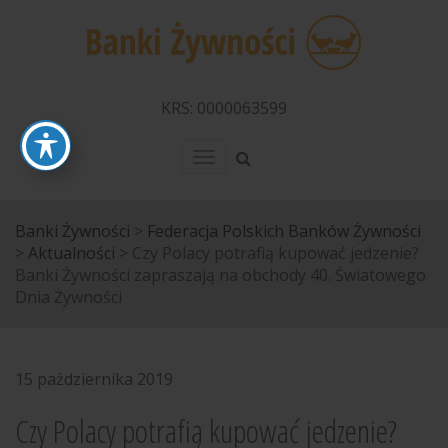
KRS: 0000063599
Menu
Banki Żywności
>
Federacja Polskich Banków Żywności
>
Aktualności
>
Czy Polacy potrafią kupować jedzenie?
Banki Żywności zapraszają na obchody 40. Światowego
Dnia Żywności
15 października 2019
Czy Polacy potrafią kupować jedzenie?