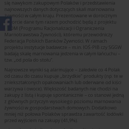
się nawykom zakupowym Polaków i przedstawienia
najnowszych danych dotyczących skali marnowania
żywności w całym kraju. Prezentowane w dorocznym
raporcie dane tym razem pochodzić będą z projektu
PROM (Programu Racjonalizacji i Ograniczenia
Marnotrawstwa Żywności), któremu przewodniczy
Federacja Polskich Banków Żywności. W ramach
projektu instytucje badawcze – m.in. IOŚ-PIB czy SGGW
badają skalę marnowania jedzenia w całym łańcuchu –
tzw. „od pola do stołu”.
Najnowsze wyniki są alarmujące – zaledwie co 4 Polak
od czasu do czasu kupuje „brzydkie” produkty (np. te w
zniekształconych opakowaniach lub oderwane od kiści
warzywa i owoce). Większość badanych nie chodzi na
zakupy z listą i kupuje spontanicznie – co stanowi jedną
z głównych przyczyn wysokiego poziomu marnowania
żywności w gospodarstwach domowych. Dodatkowo
mniej niż połowa Polaków sprawdza zawartość lodówki
przed wyjściem na zakupy (41,9%).