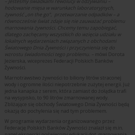
–
Jesteśmy świadkami rewolucji w odżywianiu –
hodowanie mięsa w warunkach laboratoryjnych,
żywność „on the go”, przetwarzanie odpadków – a
równocześnie świat zdaje się nie zauważać problemu
marnowania żywności. Chcemy temu zapobiegać,
dlatego zachęcamy wszystkich do wzięcia udziału w
lokalnych wydarzeniach związanych z obchodami
Światowego Dnia Żywności i przyczynienia się do
wzrostu świadomości tego problemu. –
mówi Dorota
Jezierska, wiceprezes Federacji Polskich Banków
Żywności.
Marnotrawstwo żywności to biliony litrów straconej
wody i ogromne ilości niepotrzebnie zużytej energii. Już
jedna kanapka z serem, która zamiast do żołądka trafi
na wysypisko, to 90 litrów zmarnowanej wody.
Zbliżające się obchody Światowego Dnia Żywności będą
okazją do pochylenia się nad tym problemem.
W programie wydarzenia organizowanego przez
Federację Polskich Banków Żywności znalazł się m.in.
panel ekspercki poświęcony edukacji dot. marnowania