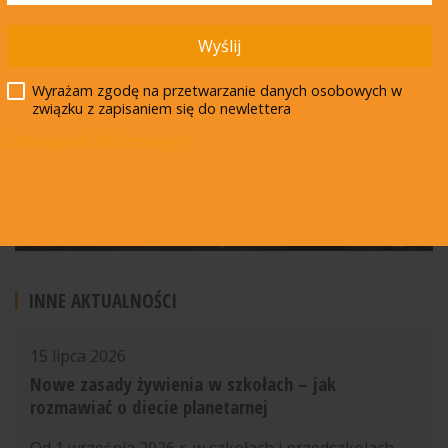
Wyślij
Wyrażam zgodę na przetwarzanie danych osobowych w
związku z zapisaniem się do newlettera
Obowiązek informacyjny
INNE AKTUALNOŚCI
15 lipca 2026
Nowe zasady żywienia w szkołach – jak
rozmawiać o diecie planetarnej
Od 1 września 2026 r. w szkołach i przedszkolach