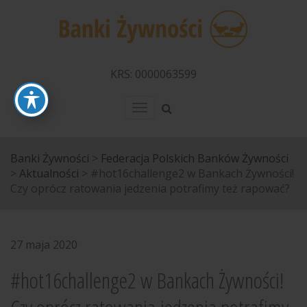
KRS: 0000063599
Menu
Banki Żywności
>
Federacja Polskich Banków Żywności
>
Aktualności
>
#hot16challenge2 w Bankach Żywności!
Czy oprócz ratowania jedzenia potrafimy też rapować?
27 maja 2020
#hot16challenge2 w Bankach Żywności!