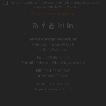
Wyrażam zgodę na przetwarzanie danych osobowych w związku
z zapisaniem się do newlettera
Obowiązek informacyjny
Adres korespondencyjny:
Al.Jerozolimskie 30 lok.8
00-024 Warszawa
Tel.:
(22) 654 64 00
E-mail:
federacja@bankizywnosci.pl
NIP:
524-21-02-362
KRS:
0000063599
© 2026 Banki Żywności
Projekt i realizacja:
Clivio.pl
Pożyczki i kredyty