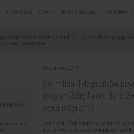
AKTUALNOŚCI
O NAS
NASZE DZIAŁANIA
JAK POMÓC
Żywności
>
Aktualności
>
Jest milion! Tyle posiłków przygoto
nej edycji programu!
20 czerwca 2017
Jest milion! Tyle posiłków prz
program Żółty Talerz. Banki Ż
ozmawiać o
edycji programu!
Udało się! – Zakładaliśmy, że milion wyd
olach zaczną
ale już wiemy, że nasi podopieczni zjedli 
e z