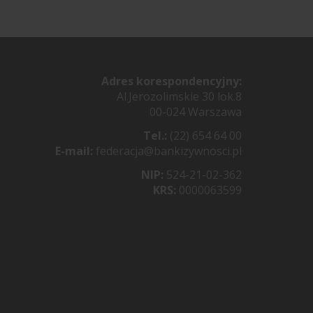
Adres korespondencyjny:
Al.Jerozolimskie 30 lok.8
00-024 Warszawa
Tel.:
(22) 654 64 00
E-mail:
federacja@bankizywnosci.pl
NIP:
524-21-02-362
KRS:
0000063599