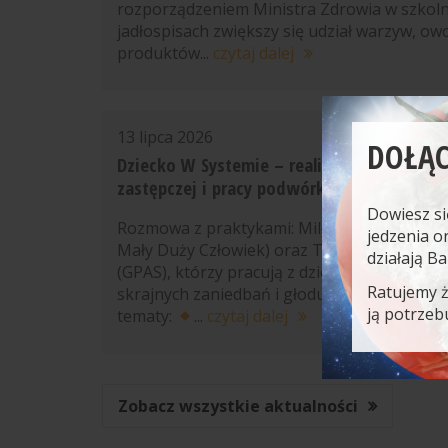
rozporządzeniem Ministra Zdrowia w szkol
jadłospisach zwiększy się udział warzyw, ow
produktów...
czytaj dalej
13 lipca 2026
DOŁĄC
Dziecko W Systemie – realia ukrytego głod
zastępczej i pracy podwórkowej [WEBINAR
Dowiesz si
Rozmowa z praktykami: Mileną Domańską (
jedzenia o
Mały Duży Człowiek) oraz Tomaszem Szcze
działają B
(GPAS), którzy pracują z dziećmi doświadcza
Ratujemy 
skrajnych zaniedbań i głodu. W materiale p
ją potrzeb
tematy:
...
czytaj dalej
Zobacz wszystkie aktualności