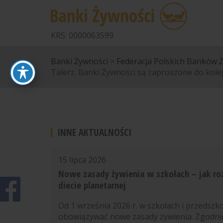
KRS: 0000063599
Banki Żywności
>
Federacja Polskich Banków 
Talerz. Banki Żywności są zaproszone do kolej
INNE AKTUALNOŚCI
15 lipca 2026
Nowe zasady żywienia w szkołach – jak r
diecie planetarnej
Od 1 września 2026 r. w szkołach i przedszk
obowiązywać nowe zasady żywienia. Zgodni