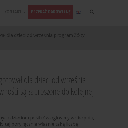
KONTAKT
PRZEKAŻ DAROWIZNĘ
wał dla dzieci od września program Żółty
ygotował dla dzieci od września
ywności są zaproszone do kolejnej
anych dzieciom posiłków ogłosimy w sierpniu,
do tej pory łącznie właśnie taką liczbę