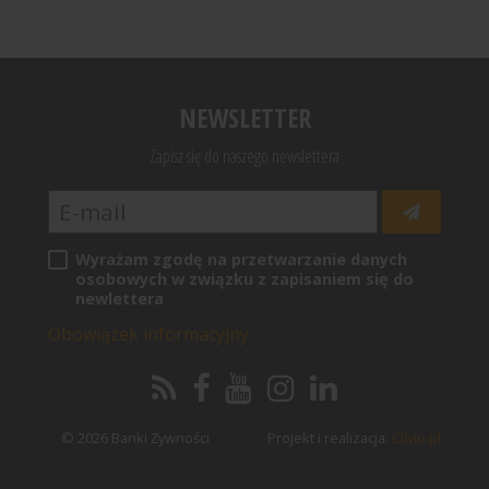
NEWSLETTER
Zapisz się do naszego newslettera
Wyrażam zgodę na przetwarzanie danych
osobowych w związku z zapisaniem się do
newlettera
Obowiązek informacyjny
© 2026 Banki Żywności
Projekt i realizacja:
Clivio.pl
Pożyczki i kredyty