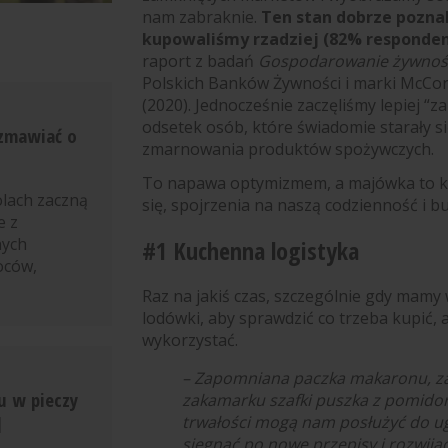
nam zabraknie.
Ten stan dobrze pozna
kupowaliśmy rzadziej (82% respondent
raport z badań
Gospodarowanie żywnośc
Polskich Banków Żywności i marki McCo
(2020). Jednocześnie zaczęliśmy lepiej 
odsetek osób, które świadomie starały si
ozmawiać o
zmarnowania produktów spożywczych.
To napawa optymizmem, a majówka to ko
olach zaczną
się, spojrzenia na naszą codzienność i 
e z
nych
#1 Kuchenna logistyka
oców,
Raz na jakiś czas, szczególnie gdy mamy 
lodówki, aby sprawdzić co trzeba kupić, 
wykorzystać.
– Zapomniana paczka makaronu, 
u w pieczy
zakamarku szafki puszka z pomidor
]
trwałości mogą nam posłużyć do u
sięgnąć po nowe przepisy i rozwijać