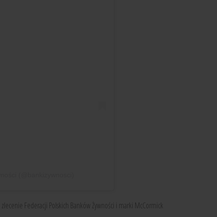
wności (@bankizywnosci)
a zlecenie Federacji Polskich Banków Żywności i marki McCormick