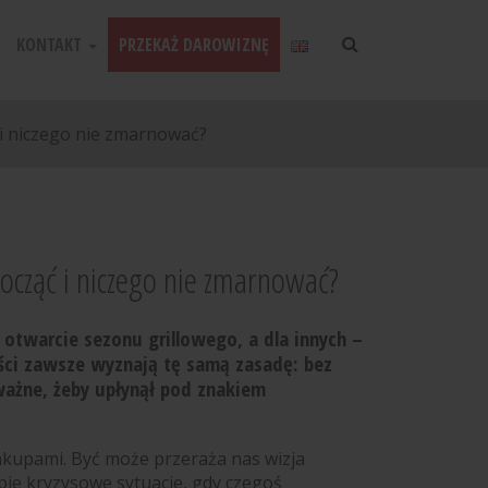
KONTAKT
PRZEKAŻ DAROWIZNĘ
i niczego nie zmarnować?
cząć i niczego nie zmarnować?
otwarcie sezonu grillowego, a dla innych –
ści zawsze wyznają tę samą zasadę: bez
ważne, żeby upłynął pod znakiem
kupami. Być może przeraża nas wizja
ie kryzysowe sytuacje, gdy czegoś