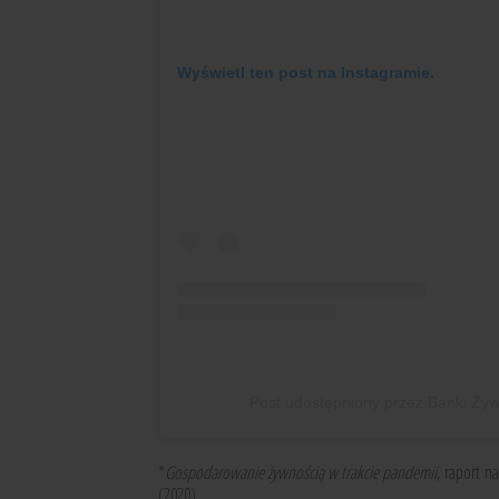
Wyświetl ten post na Instagramie.
Post udostępniony przez Banki Ży
*
Gospodarowanie żywnością w trakcie pandemii
, raport n
(2020)