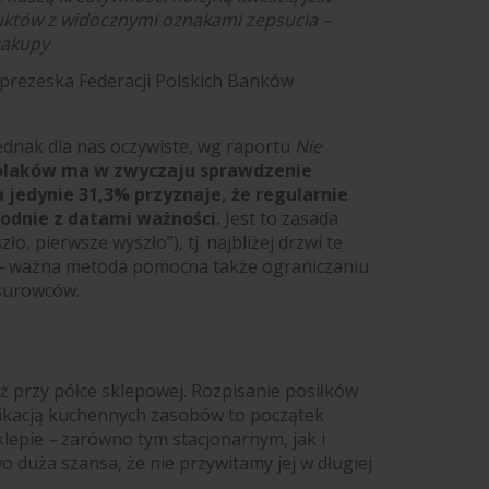
uktów z widocznymi oznakami zepsucia –
zakupy
eprezeska Federacji Polskich Banków
jednak dla nas oczywiste, wg raportu
Nie
Polaków ma w zwyczaju sprawdzenie
 jedynie 31,3% przyznaje, że regularnie
odnie z datami ważności.
Jest to zasada
szło, pierwsze wyszło”), tj. najbliżej drzwi te
–
ważna metoda pomocna także ograniczaniu
 surowców.
iż przy półce sklepowej. Rozpisanie posiłków
fikacją kuchennych zasobów to początek
klepie
–
zarówno tym stacjonarnym, jak i
 duża szansa, że nie przywitamy jej w długiej