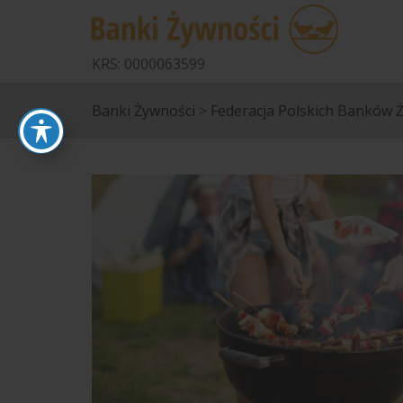
KRS: 0000063599
Banki Żywności
>
Federacja Polskich Banków 