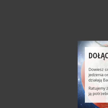
DOŁĄC
Dowiesz si
jedzenia o
działają B
Ratujemy 
ją potrzeb