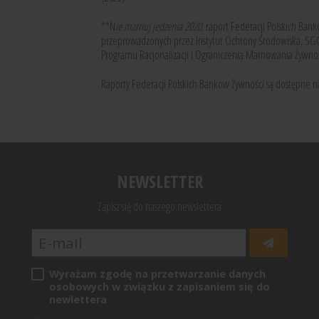
**N
ie marnuj jedzenia 2020
, raport Federacji Polskich Ba
przeprowadzonych przez Instytut Ochrony Środowiska, S
Programu Racjonalizacji i Ograniczenia Marnowania Żywno
Raporty Federacji Polskich Banków Żywności są dostępne n
NEWSLETTER
Zapisz się do naszego newslettera
Wyrażam zgodę na przetwarzanie danych
osobowych w związku z zapisaniem się do
newlettera