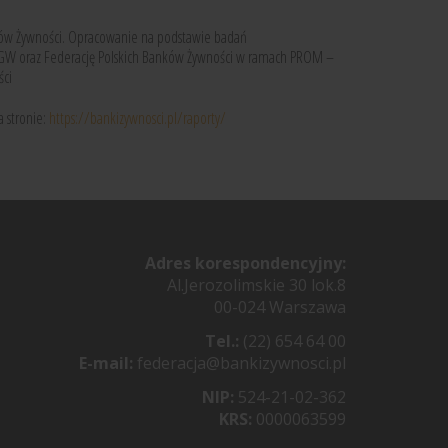
nków Żywności. Opracowanie na podstawie badań
GGW oraz Federację Polskich Banków Żywności w ramach PROM –
ści
a stronie:
https://bankizywnosci.pl/raporty/
Adres korespondencyjny:
Al.Jerozolimskie 30 lok.8
00-024 Warszawa
Tel.:
(22) 654 64 00
E-mail:
federacja@bankizywnosci.pl
NIP:
524-21-02-362
KRS:
0000063599