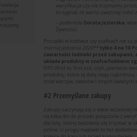
Fundacja
weryfikacja czy nie trzymamy prod
pańskim
to sygnał, że warto uważniej robić 
jącymi
–
podkreśla
Dorota Jezierska
, wic
oruszamy
Żywności.
Porządki w lodówce czy szafkach nie są 
marnuj jedzenia 2020**
tylko 4 na 10 
zawartości lodówki przed zakupami, a
układa produkty w szafce/lodówce zg
FIFO (first in, first out, czyli „pierwsze we
produkty, które tę datę mają najkrótszą
strat warzyw, owoców i innych świeżych
#2 Przemyślane zakupy
Zakupy zaczynają się o wiele wcześniej n
na kilka dni do przodu połączone z wery
dla listy, której będziemy się trzymać w s
online. U progu majówki to też dodatkowo
kolejce do kasy lub przed komputerem.