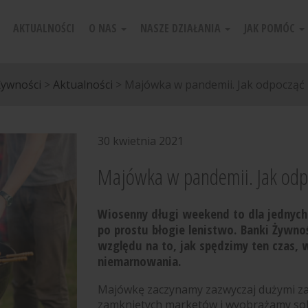
AKTUALNOŚCI
O NAS
NASZE DZIAŁANIA
JAK POMÓC
Żywności
>
Aktualności
>
Majówka w pandemii. Jak odpocząć 
30 kwietnia 2021
Majówka w pandemii. Jak odpo
Wiosenny długi weekend to dla jednych 
po prostu błogie lenistwo. Banki Żywno
względu na to, jak spędzimy ten czas, 
niemarnowania.
Majówkę zaczynamy zazwyczaj dużymi za
zamkniętych marketów i wyobrażamy sob