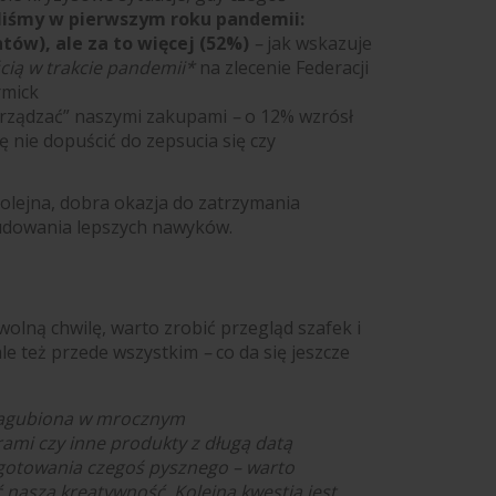
liśmy w pierwszym roku pandemii:
ów), ale za to więcej (52%)
–
jak wskazuje
ią w trakcie pandemii*
na zlecenie Federacji
rmick
“zarządzać” naszymi zakupami
–
o 12% wzrósł
ę nie dopuścić do zepsucia się czy
lejna, dobra okazja do zatrzymania
budowania lepszych nawyków.
wolną chwilę, warto zrobić przegląd szafek i
ale też przede wszystkim
–
co da się jeszcze
zagubiona w mrocznym
ami czy inne produkty z długą datą
gotowania czegoś pysznego – warto
 naszą kreatywność. Kolejną kwestią jest