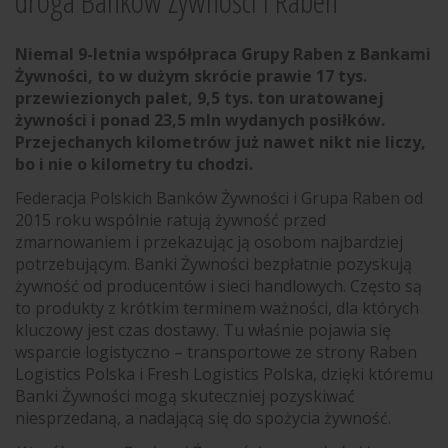
droga Banków Żywności i Raben
Niemal
9
-letnia współpraca Grupy
Raben
z Bank
ami
Żywności, to w dużym skrócie
prawie
1
7
tys.
przewiezionych palet,
9
,5 tys.
t
on
uratowanej
żywności i
ponad
23
,5
mln wydanych posiłków.
Przejechanych kilometrów już nawet nikt nie liczy
,
bo i nie o kilometry tu chodzi.
Federacja Polskich Banków Żywności i Grupa Raben od
2015 roku wspólnie ratują żywność przed
zmarnowaniem i przekazując ją osobom najbardziej
potrzebującym. Banki Żywności bezpłatnie pozyskują
żywność od producentów i sieci handlowych. Często są
to produkty z krótkim terminem ważności, dla których
kluczowy jest czas dostawy. Tu właśnie pojawia się
wsparcie logistyczno – transportowe ze strony Raben
Logistics Polska i Fresh Logistics Polska, dzięki któremu
Banki Żywności mogą skuteczniej pozyskiwać
niesprzedaną, a nadającą się do spożycia żywność.