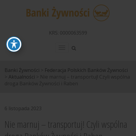
KRS: 0000063599
Menu
Banki Żywności
>
Federacja Polskich Banków Żywności
>
Aktualności
>
Nie marnuj – transportuj! Czyli wspólna
droga Banków Żywności i Raben
6 listopada 2023
Nie marnuj – transportuj! Czyli wspólna