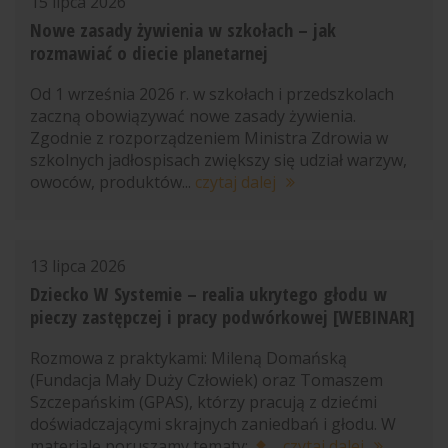
15 lipca 2026
Nowe zasady żywienia w szkołach – jak
rozmawiać o diecie planetarnej
Od 1 września 2026 r. w szkołach i przedszkolach
zaczną obowiązywać nowe zasady żywienia.
Zgodnie z rozporządzeniem Ministra Zdrowia w
szkolnych jadłospisach zwiększy się udział warzyw,
owoców, produktów...
czytaj dalej
13 lipca 2026
Dziecko W Systemie – realia ukrytego głodu w
pieczy zastępczej i pracy podwórkowej [WEBINAR]
Rozmowa z praktykami: Mileną Domańską
(Fundacja Mały Duży Człowiek) oraz Tomaszem
Szczepańskim (GPAS), którzy pracują z dziećmi
doświadczającymi skrajnych zaniedbań i głodu. W
materiale poruszamy tematy:
...
czytaj dalej