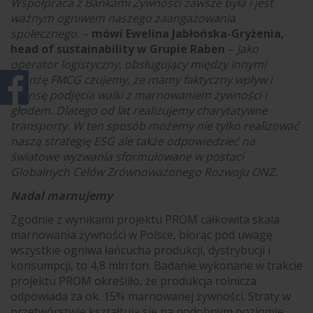
Współpraca z Bankami Żywności zawsze była i jest
ważnym ogniwem naszego zaangażowania
społecznego.
–
mówi Ewelina Jabłońska-Gryżenia,
head of sustainability w Grupie Raben
–
Jako
operator logistyczny, obsługujący między innymi
branżę FMCG czujemy, że mamy faktyczny wpływ i
szansę podjęcia walki z marnowaniem żywności i
głodem. Dlatego od lat realizujemy charytatywne
transporty. W ten sposób możemy nie tylko realizować
naszą strategię ESG ale także odpowiedzieć na
światowe wyzwania sformułowane w postaci
Globalnych Celów Zrównoważonego Rozwoju ONZ.
Nadal marnujemy
Zgodnie z wynikami projektu PROM całkowita skala
marnowania żywności w Polsce, biorąc pod uwagę
wszystkie ogniwa łańcucha produkcji, dystrybucji i
konsumpcji, to 4,8 mln ton. Badanie wykonane w trakcie
projektu PROM określiło, że produkcja rolnicza
odpowiada za ok. 15% marnowanej żywności. Straty w
przetwórstwie kształtują się na podobnym poziomie