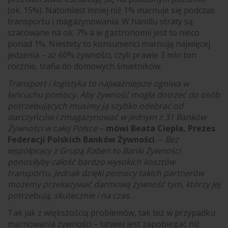
(ok. 15%). Natomiast mniej niż 1% marnuje się podczas
transportu i magazynowania. W handlu straty są
szacowane na ok. 7% a w gastronomii jest to nieco
ponad 1%. Niestety to konsumenci marnują najwięcej
jedzenia – aż 60% żywności, czyli
prawie 3 mln ton
rocznie, trafia do domowych śmietników.
Transport i logistyka to najważniejsze ogniwa w
łańcuchu pomocy. Aby żywność mogła dotrzeć do osób
potrzebujących musimy ją szybko odebrać od
darczyńców i zmagazynować w jednym z 31 Banków
Żywności w całej Polsce
–
mówi Beata Ciepła, Prezes
Federacji Polskich Banków Żywności
. –
Bez
współpracy z Grupą Raben to Banki Żywności
ponosiłyby całość bardzo wysokich kosztów
transportu. Jednak dzięki pomocy takich partnerów
możemy przekazywać darmową żywność tym, którzy jej
potrzebują, skutecznie i na czas.
Tak jak z większością problemów, tak też w przypadku
marnowania żywności – łatwiej jest zapobiegać niż