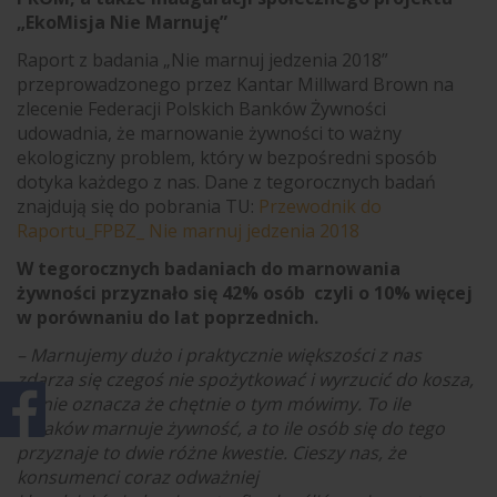
„EkoMisja Nie Marnuję”
Raport z badania „Nie marnuj jedzenia 2018”
przeprowadzonego przez Kantar Millward Brown na
zlecenie Federacji Polskich Banków Żywności
udowadnia, że marnowanie żywności to ważny
ekologiczny problem, który w bezpośredni sposób
dotyka każdego z nas. Dane z tegorocznych badań
znajdują się do pobrania TU:
Przewodnik do
Raportu_FPBZ_ Nie marnuj jedzenia 2018
W tegorocznych badaniach do marnowania
żywności przyznało się 42% osób czyli o 10% więcej
w porównaniu do lat poprzednich.
– Marnujemy dużo i praktycznie większości z nas
zdarza się czegoś nie spożytkować i wyrzucić do kosza,
co nie oznacza że chętnie o tym mówimy. To ile
Polaków marnuje żywność, a to ile osób się do tego
przyznaje to dwie różne kwestie. Cieszy nas, że
konsumenci coraz odważniej