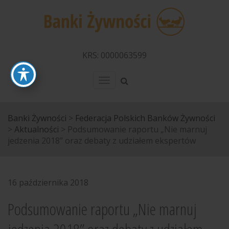
KRS: 0000063599
Menu
Banki Żywności
>
Federacja Polskich Banków Żywności
>
Aktualności
>
Podsumowanie raportu „Nie marnuj
jedzenia 2018” oraz debaty z udziałem ekspertów
16 października 2018
Podsumowanie raportu „Nie marnuj