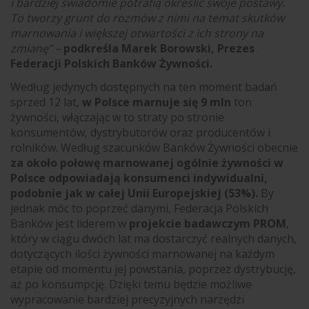
i bardziej świadomie potrafią określić swoje postawy.
To tworzy grunt do rozmów z nimi na temat skutków
marnowania i większej otwartości z ich strony na
zmianę” –
podkreśla Marek Borowski, Prezes
Federacji Polskich Banków Żywności.
Według jedynych dostępnych na ten moment badań
sprzed 12 lat,
w Polsce marnuje się 9 mln
ton
żywności, włączając w to straty po stronie
konsumentów, dystrybutorów oraz producentów i
rolników. Według szacunków Banków Żywności obecnie
za około połowę marnowanej ogólnie żywności w
Polsce odpowiadają konsumenci indywidualni,
podobnie jak w całej Unii Europejskiej (53%).
By
jednak móc to poprzeć danymi, Federacja Polskich
Banków jest liderem w
projekcie badawczym PROM
,
który w ciągu dwóch lat ma dostarczyć realnych danych,
dotyczących ilości żywności marnowanej na każdym
etapie od momentu jej powstania, poprzez dystrybucję,
aż po konsumpcję. Dzięki temu będzie możliwe
wypracowanie bardziej precyzyjnych narzędzi