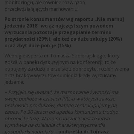
monitoringu, ale również rozwiązań
przeciwdziałąjących marnowaniu.
Po stronie konsumentów wg raportu „Nie marnuj
jedzenia 2018” wciąż najczęstszym powodem
wyrzucania pozostaje przegapianie terminu
przydatności (29%), ale też za duże zakupy (20%)
oraz zbyt duże porcje (15%)
Według eksperta dr Tomasza Sobierajskiego, który
gościł w panelu dyskusyjnym na konferencji, to że
kupujemy za dużo bierze się z dobrobytu, rozleniwienia
oraz braków wyrzutów sumienia kiedy wyrzucamy
jedzenie.
– Przyjęło się uważać, że marnowanie żywności ma
swoje podłoże w czasach PRL-u w których zawsze
brakowało produktów, dlatego teraz kupujemy na
zapas. Po 30 latach od upadku komunizmu trudno
obronić tę tezę. W moim odczuciu jest to łatwa
wymówka na działania charakterystyczne dla
gospodarki nadmiaru
–
podkreśla dr Tomasz