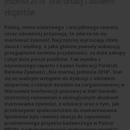
jedzenia 2018” oraz debaty z udziałem
ekspertów
Polacy, mimo niełatwego i wstydliwego tematu
coraz odważniej przyznają, że zdarza im się
marnować żywność. Najczęściej wyrzucają chleb,
owoce i wędliny, a jako główne powody wskazują
przegapienie terminu przydatności, za duże zakupy
i zbyt duże porcje posiłków. Tak wynika z
najnowszego raportu z badań Federacji Polskich
Banków Żywności „Nie marnuj jedzenia 2018”. Stał
się on ważnym wstępem do dyskusji z udziałem
ekspertów z różnych dziedzin na zorganizowanej w
Warszawie konferencji prasowej w Hali Gwardii.
Uczestnicy rozmawiali o ekologicznych skutkach
marnowania żywności, o edukacji oraz o tym, jak
przekonywać społeczeństwo do niemarnowania.
Spotkanie było również okazją do zapowiedzi
przełomowego projektu badawczego w Polsce
PROM, a także inauguracji społecznego projektu