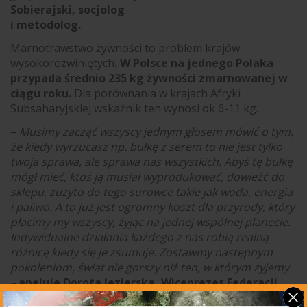
Sobierajski, socjolog
i metodolog.
Marnotrawstwo żywności to problem krajów
wysokorozwiniętych
. W Polsce na jednego Polaka
przypada średnio 235 kg żywności zmarnowanej w
ciągu roku.
Dla porównania w krajach Afryki
Subsaharyjskiej wskaźnik ten wynosi ok 6-11 kg.
–
Musimy zacząć wszyscy jednym głosem mówić o tym,
że kiedy wyrzucasz np. bułkę z serem to nie jest tylko
twoja sprawa, ale sprawa nas wszystkich. Abyś tę bułkę
mógł mieć, ktoś ją musiał wyprodukować, dowieźć do
sklepu, zużyto do tego surowce takie jak woda, energia
i paliwo. A to już jest ogromny koszt dla przyrody, który
płacimy my wszyscy, żyjąc na jednej wspólnej planecie.
Indywidualne działania każdego z nas robią realną
różnicę
kiedy się je zsumuje. Zostawmy następnym
pokoleniom, świat nie gorszy niż ten, w którym żyjemy
–
apeluje Dorota Jezierska, Wiceprezes Federacji
Polskich Banków Żywności.