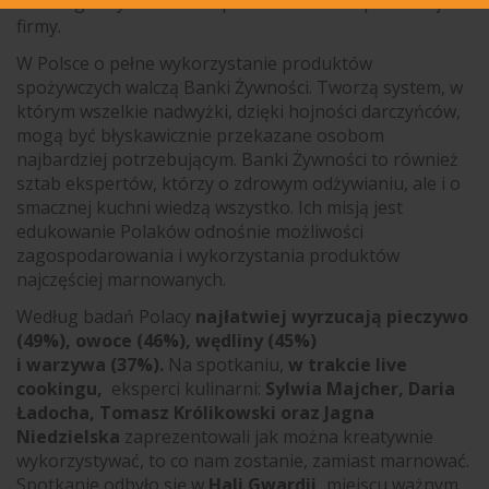
i strategiczny element odpowiedzialności społecznej
firmy.
W Polsce o pełne wykorzystanie produktów
spożywczych walczą Banki Żywności. Tworzą system, w
którym wszelkie nadwyżki, dzięki hojności darczyńców,
mogą być błyskawicznie przekazane osobom
najbardziej potrzebującym. Banki Żywności to również
sztab ekspertów, którzy o zdrowym odżywianiu, ale i o
smacznej kuchni wiedzą wszystko. Ich misją jest
edukowanie Polaków odnośnie możliwości
zagospodarowania i wykorzystania produktów
najczęściej marnowanych.
Według badań Polacy
najłatwiej wyrzucają pieczywo
(49%), owoce (46%), wędliny (45%)
i warzywa (37%).
Na spotkaniu,
w trakcie live
cookingu,
eksperci kulinarni:
Sylwia Majcher, Daria
Ładocha, Tomasz Królikowski oraz Jagna
Niedzielska
zaprezentowali jak można kreatywnie
wykorzystywać, to co nam zostanie, zamiast marnować.
Spotkanie odbyło się w
Hali Gwardii,
miejscu ważnym