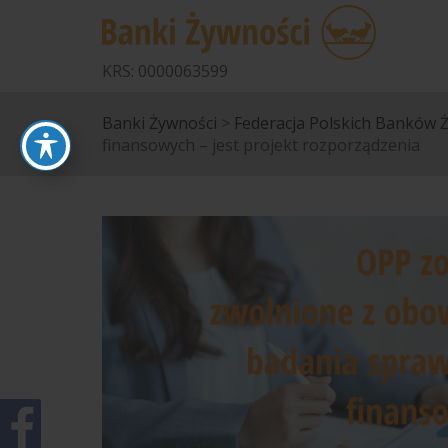
KRS: 0000063599
Banki Żywności
>
Federacja Polskich Banków 
finansowych – jest projekt rozporządzenia