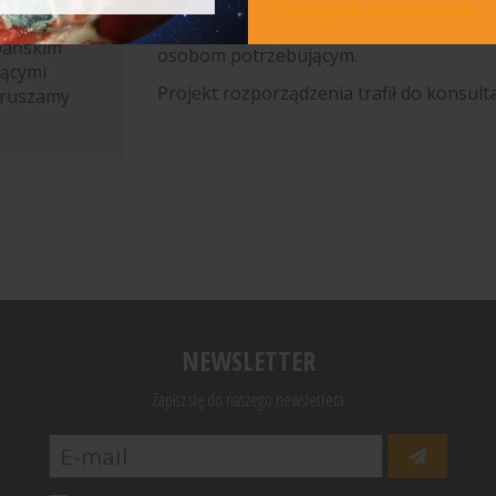
Dla Banków Żywności ta zmiana ma szcz
Obowiązek informacyjny
Fundacja
zasób może zostać wykorzystany w walc
pańskim
osobom potrzebującym.
jącymi
Projekt rozporządzenia trafił do konsulta
oruszamy
NEWSLETTER
Zapisz się do naszego newslettera