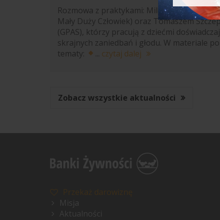
Rozmowa z praktykami: Mileną Domańską (
Mały Duży Człowiek) oraz Tomaszem Szcze
(GPAS), którzy pracują z dziećmi doświadcza
skrajnych zaniedbań i głodu. W materiale p
tematy:
...
czytaj dalej
Zobacz wszystkie aktualności
Przekaż darowiznę
Misja
Aktualności