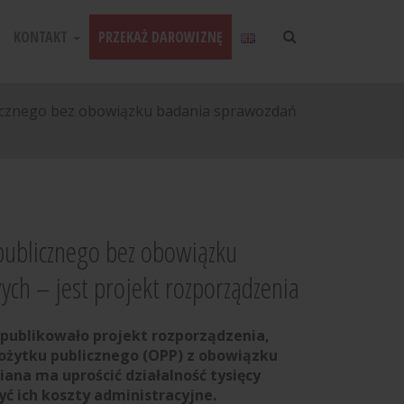
KONTAKT
PRZEKAŻ DAROWIZNĘ
licznego bez obowiązku badania sprawozdań
publicznego bez obowiązku
ch – jest projekt rozporządzenia
opublikowało projekt rozporządzenia,
pożytku publicznego (OPP) z obowiązku
na ma uprościć działalność tysięcy
ć ich koszty administracyjne.