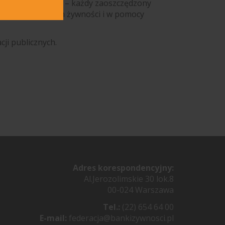
ególne znaczenie – każdy zaoszczędzony
e z marnowaniem żywności i w pomocy
cji publicznych.
Adres korespondencyjny:
Al.Jerozolimskie 30 lok.8
00-024 Warszawa
Tel.:
(22) 654 64 00
E-mail:
federacja@bankizywnosci.pl