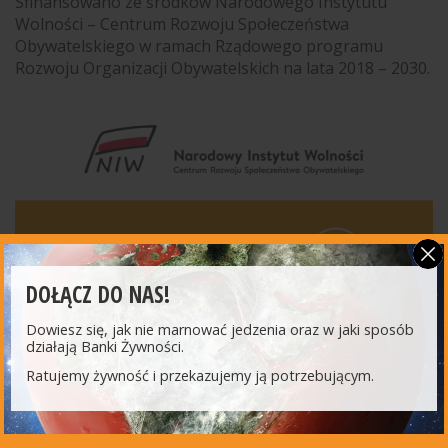
Sfinansowano ze środków Narodowego Instytutu
Wolności – Centrum Rozwoju Społeczeństwa
Obywatelskiego w ramach Rządowego programu
Rozwoju Organizacji Obywatelskich na lata 2018 – 2030.
DOŁĄCZ DO NAS!
Dowiesz się, jak nie marnować jedzenia oraz w jaki sposób
działają Banki Żywności.
INNE AKTUALNOŚCI
Ratujemy żywność i przekazujemy ją potrzebującym.
15 lipca 2026
Nowe zasady żywienia w szkołach – jak