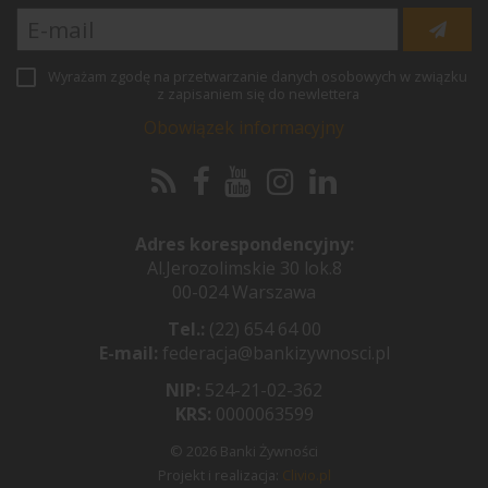
Wyrażam zgodę na przetwarzanie danych osobowych w związku
z zapisaniem się do newlettera
Obowiązek informacyjny
Adres korespondencyjny:
Al.Jerozolimskie 30 lok.8
00-024 Warszawa
Tel.:
(22) 654 64 00
E-mail:
federacja@bankizywnosci.pl
NIP:
524-21-02-362
KRS:
0000063599
© 2026 Banki Żywności
Projekt i realizacja:
Clivio.pl