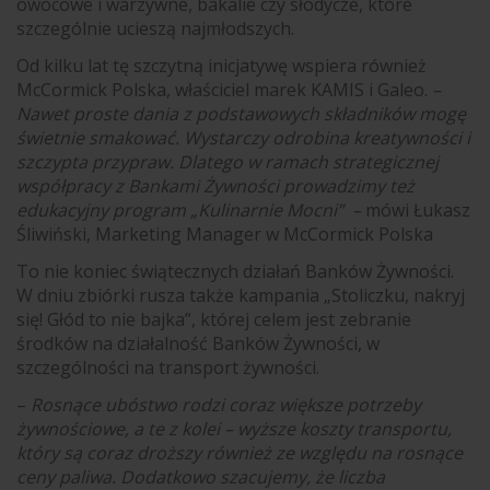
owocowe i warzywne, bakalie czy słodycze, które
szczególnie ucieszą najmłodszych.
Od kilku lat tę szczytną inicjatywę wspiera również
McCormick Polska, właściciel marek KAMIS i Galeo.
–
Nawet proste dania z podstawowych składników mogę
świetnie smakować. Wystarczy odrobina kreatywności i
szczypta przypraw. Dlatego w ramach strategicznej
współpracy z Bankami Żywności prowadzimy też
edukacyjny program „Kulinarnie Mocni”
–
mówi Łukasz
Śliwiński, Marketing Manager w McCormick Polska
To nie koniec świątecznych działań Banków Żywności.
W dniu zbiórki rusza także kampania „Stoliczku, nakryj
się! Głód to nie bajka”, której celem jest zebranie
środków na działalność Banków Żywności, w
szczególności na transport żywności.
–
Rosnące ubóstwo rodzi coraz większe potrzeby
żywnościowe, a te z kolei – wyższe koszty transportu,
który są coraz droższy również ze względu na rosnące
ceny paliwa. Dodatkowo szacujemy, że liczba