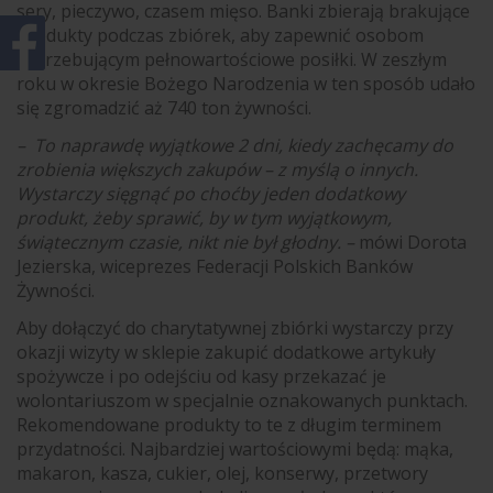
sery, pieczywo, czasem mięso. Banki zbierają brakujące
produkty podczas zbiórek, aby zapewnić osobom
potrzebującym pełnowartościowe posiłki. W zeszłym
roku w okresie Bożego Narodzenia w ten sposób udało
się zgromadzić aż 740 ton żywności.
– To naprawdę wyjątkowe 2 dni, kiedy zachęcamy do
zrobienia większych zakupów – z myślą o innych.
Wystarczy sięgnąć po choćby jeden dodatkowy
produkt, żeby sprawić, by w tym wyjątkowym,
świątecznym czasie, nikt nie był głodny. –
mówi Dorota
Jezierska, wiceprezes Federacji Polskich Banków
Żywności.
Aby dołączyć do charytatywnej zbiórki wystarczy przy
okazji wizyty w sklepie zakupić dodatkowe artykuły
spożywcze i po odejściu od kasy przekazać je
wolontariuszom w specjalnie oznakowanych punktach.
Rekomendowane produkty to te z długim terminem
przydatności. Najbardziej wartościowymi będą: mąka,
makaron, kasza, cukier, olej, konserwy, przetwory