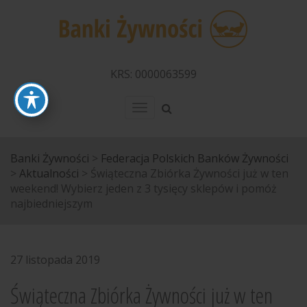
KRS: 0000063599
Menu
Banki Żywności
>
Federacja Polskich Banków Żywności
>
Aktualności
>
Świąteczna Zbiórka Żywności już w ten
weekend! Wybierz jeden z 3 tysięcy sklepów i pomóż
najbiedniejszym
27 listopada 2019
Świąteczna Zbiórka Żywności już w ten