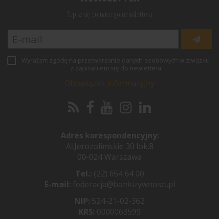
Zapisz się do naszego newslettera
Wyrażam zgodę na przetwarzanie danych osobowych w związku
z zapisaniem się do newlettera
Obowiązek informacyjny
Adres korespondencyjny:
Al.Jerozolimskie 30 lok.8
00-024 Warszawa
Tel.:
(22) 654 64 00
E-mail:
federacja@bankizywnosci.pl
NIP:
524-21-02-362
KRS:
0000063599