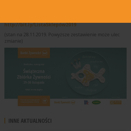
Aktualna lista sklepów biorących udział w
Świątecznej Zbiórce Żywności:
http://bit.ly/ListaSklepów2019
(stan na 28.11.2019. Powyższe zestawienie może ulec
zmianie)
INNE AKTUALNOŚCI