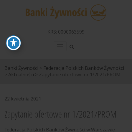
KRS: 0000063599
Menu
Banki Żywności
>
Federacja Polskich Banków Żywności
>
Aktualności
>
Zapytanie ofertowe nr 1/2021/PROM
22 kwietnia 2021
Zapytanie ofertowe nr 1/2021/PROM
Federacja Polskich Banków Żywności w Warszawie