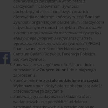
operacyjnego zarządzania współpracą z
darczyńcami i darowiznami żywności
pochodzącymi z sieci handlowych oraz ich
oferowania odbiorcom końcowym, czyli Bankom
Żywności, organizacjom partnerskim i darczyńcom
indywidualnym w ramach projektu
„Opracowanie
systemu monitorowania marnowanej żywności i
efektywnego programu racjonalizacji strat i
ograniczania marnotrawstwa żywności”
(PROM)
finansowanego ze środków Narodowego
Centrum Badań i Rozwoju, Federacja Polskich
Banków Żywności.
Zamawiający szczegółowo określił przedmiot
zamówienia w
Załączniku nr 1
do niniejszego
zaproszenia.
Zamówienie
nie
zostało podzielone na części
.
Wykonawca musi złożyć ofertę obejmującą całość
przedmiotowego zapytania.
Zamawiający
nie dopuszcza
składania ofert
wariantowych i nie przewiduje udzielania
zamówień dodatkowych dla przedmiotowego