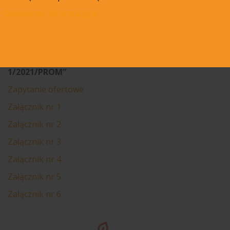
00-024 Warszawa
Obowiązek informacyjny
Sesja otwarcia ofert rozpocznie w tym samym dniu się o
godzinie
09:05.
Koperta musi być oznaczona pieczęcią firmową
Wykonawcy oraz treścią:
„Zapytanie ofertowe nr
1/2021/PROM”
Zapytanie ofertowe
Załącznik nr 1
Załącznik nr 2
Załącznik nr 3
Załącznik nr 4
Załącznik nr 5
Załącznik nr 6