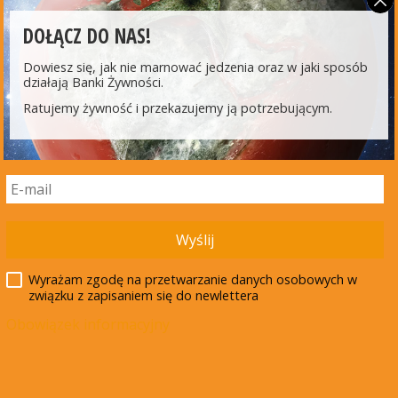
www.potravinovabanka.cz
Potravinova Banka Slovenska http://www.pbs.sk/09
DOŁĄCZ DO NAS!
Dowiesz się, jak nie marnować jedzenia oraz w jaki sposób
działają Banki Żywności.
Ratujemy żywność i przekazujemy ją potrzebującym.
Wyślij
INNE AKTUALNOŚCI
Wyrażam zgodę na przetwarzanie danych osobowych w
związku z zapisaniem się do newlettera
15 lipca 2026
Obowiązek informacyjny
Nowe zasady żywienia w szkołach – jak
rozmawiać o diecie planetarnej
Od 1 września 2026 r. w szkołach i przedszkolach