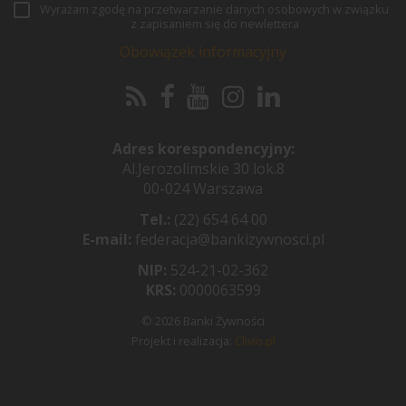
Wyrażam zgodę na przetwarzanie danych osobowych w związku
z zapisaniem się do newlettera
Obowiązek informacyjny
Adres korespondencyjny:
Al.Jerozolimskie 30 lok.8
00-024 Warszawa
Tel.:
(22) 654 64 00
E-mail:
federacja@bankizywnosci.pl
NIP:
524-21-02-362
KRS:
0000063599
© 2026 Banki Żywności
Projekt i realizacja:
Clivio.pl
Pożyczki i kredyty