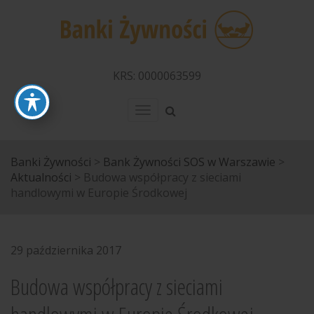
KRS: 0000063599
Menu
Banki Żywności
>
Bank Żywności SOS w Warszawie
>
Aktualności
>
Budowa współpracy z sieciami
handlowymi w Europie Środkowej
29 października 2017
Budowa współpracy z sieciami