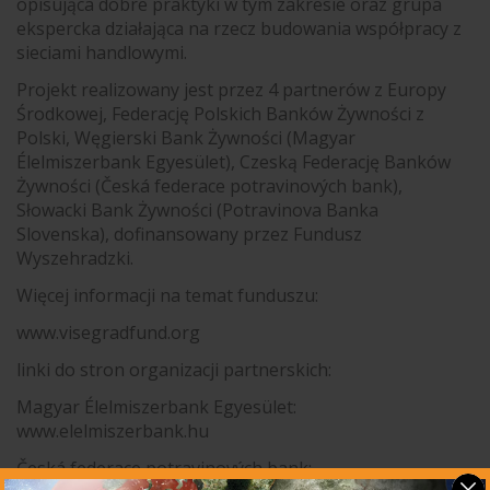
opisująca dobre praktyki w tym zakresie oraz grupa
ekspercka działająca na rzecz budowania współpracy z
sieciami handlowymi.
Projekt realizowany jest przez 4 partnerów z Europy
Środkowej, Federację Polskich Banków Żywności z
Polski, Węgierski Bank Żywności (Magyar
Élelmiszerbank Egyesület), Czeską Federację Banków
Żywności (Česká federace potravinových bank),
Słowacki Bank Żywności (Potravinova Banka
Slovenska), dofinansowany przez Fundusz
Wyszehradzki.
Więcej informacji na temat funduszu:
www.visegradfund.org
linki do stron organizacji partnerskich:
Magyar Élelmiszerbank Egyesület:
www.elelmiszerbank.hu
Česká federace potravinových bank: