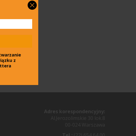
twarzanie
iązku z
ttera
Adres korespondencyjny:
Al.Jerozolimskie 30 lok.8
00-024 Warszawa
Tel.:
(22) 654 64 00