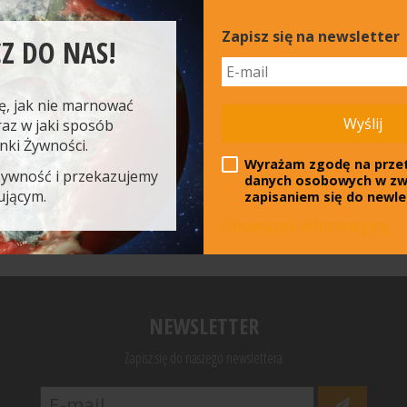
Zapisz się na newsletter
Z DO NAS!
ch dzieciom posiłków
odopieczni zjedli do tej
ę, jak nie marnować
Wyślij
raz w jaki sposób
anki Żywności.
Talerz
Wyrażam zgodę na prze
czytaj dalej
żywność i przekazujemy
danych osobowych w zw
ującym.
zapisaniem się do newle
Obowiązek informacyjny
NEWSLETTER
Zapisz się do naszego newslettera