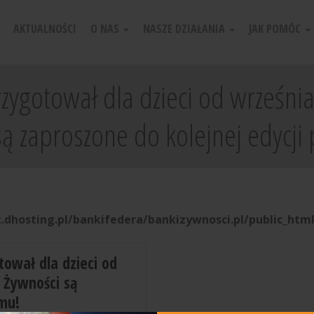
AKTUALNOŚCI
O NAS
NASZE DZIAŁANIA
JAK POMÓC
rzygotował dla dzieci od wrześni
są zaproszone do kolejnej edycji
.dhosting.pl/bankifedera/bankizywnosci.pl/public_htm
tował dla dzieci od
 Żywności są
amu!