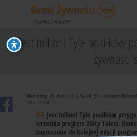
KRS: 0000063599
Jest milion! Tyle posiłków p
Żywności 
Warning
: Undefined variable $i in
/home/klient
on line
18
Jest milion! Tyle posiłków przygo
września program Żółty Talerz. Banki
zaproszone do kolejnej edycji progr