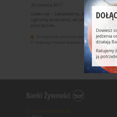
20 czerwca 2017
DOŁĄC
Udało się! – Zakładaliśmy, że milion wydany
ogłosimy w sierpniu, ale już wiemy, że nasi p
pory łącznie...
Dowiesz si
jedzenia o
Zmniejszenie obszarów niedożywienia
działają B
Federacja Polskich Banków Żywności
Żółty 
Ratujemy 
ją potrzeb
Przekaż darowiznę
Misja